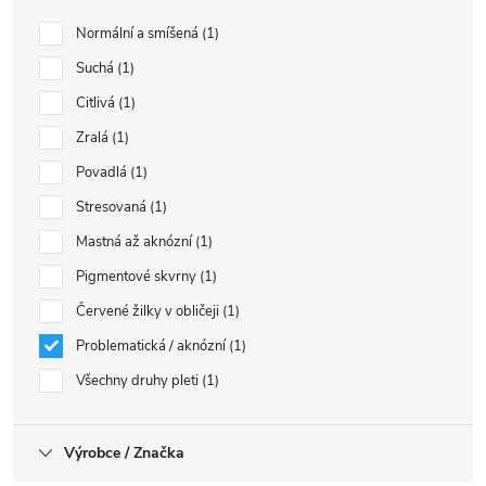
Normální a smíšená
1
Suchá
1
Citlivá
1
Zralá
1
Povadlá
1
Stresovaná
1
Mastná až aknózní
1
Pigmentové skvrny
1
Červené žilky v obličeji
1
Problematická / aknózní
1
Všechny druhy pleti
1
Výrobce / Značka