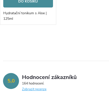
o
DO KOŠÍKU
o
d
Hydratační tonikum s Aloe |
d
125ml
u
u
k
O
k
v
t
t
l
ů
á
ů
Hodnocení zákazníků
d
5,0
164 hodnocení
a
Zobrazit recenze
c
í