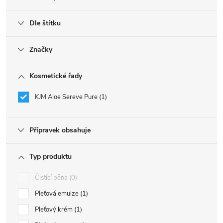
Dle štítku
Značky
Kosmetické řady
KJM Aloe Sereve Pure
1
Přípravek obsahuje
Typ produktu
Čistící pěna
0
Pleťová emulze
1
Pleťový krém
1