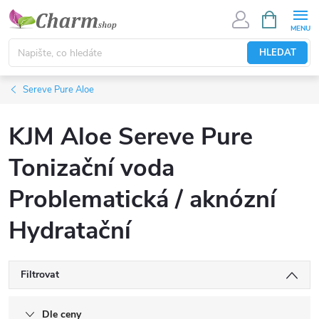
Přejít
NÁKUPNÍ
KOŠÍK
na
obsah
HLEDAT
Sereve Pure Aloe
KJM Aloe Sereve Pure
Tonizační voda
Problematická / aknózní
Hydratační
Filtrovat
Dle ceny