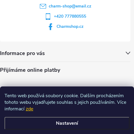
charm-shop
@
email.cz
+420 777880555
Charmshop.cz
Informace pro vás
Přijímáme online platby
Tento web používá soubory cookie. Dalším procházením
tohoto webu vyjadřujete souhlas s jejich používáním. Více
informací
zde
Nastavení
Copyright 2026
Charm-shop.cz
. Všechna práva vyhrazena.
Upravit