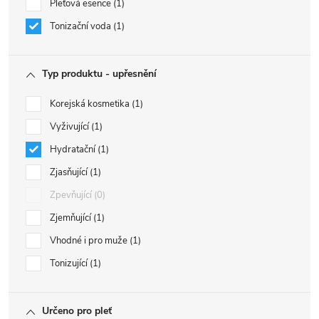
Pleťová esence
1
Tonizační voda
1
Typ produktu - upřesnění
Korejská kosmetika
1
Vyživující
1
Hydratační
1
Zjasňující
1
Zpevňující
0
Zjemňující
1
Vhodné i pro muže
1
Tonizující
1
Určeno pro pleť