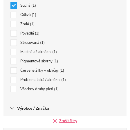
Suchá
1
Citlivá
1
Zralá
1
Povadlá
1
Stresovaná
1
Mastná až aknózní
1
Pigmentové skvrny
1
Červené žilky v obličeji
1
Problematická / aknózní
1
Všechny druhy pleti
1
Výrobce / Značka
Zrušit filtry