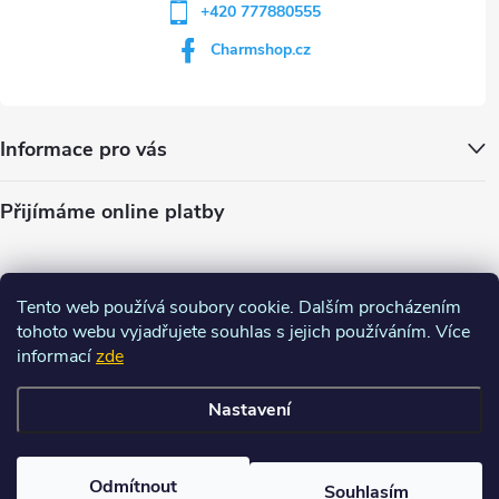
+420 777880555
Charmshop.cz
Informace pro vás
Přijímáme online platby
Tento web používá soubory cookie. Dalším procházením
tohoto webu vyjadřujete souhlas s jejich používáním. Více
informací
zde
Nastavení
Copyright 2026
Charm-shop.cz
. Všechna práva vyhrazena.
Upravit
nastavení cookies
Odmítnout
Souhlasím