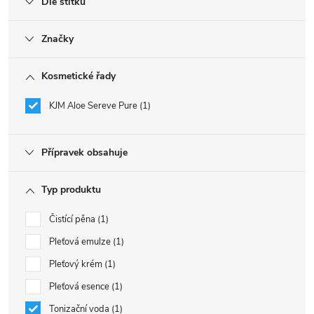
Dle štítku
Značky
Kosmetické řady
KJM Aloe Sereve Pure
1
Přípravek obsahuje
Typ produktu
Čistící pěna
1
Pleťová emulze
1
Pleťový krém
1
Pleťová esence
1
Tonizační voda
1