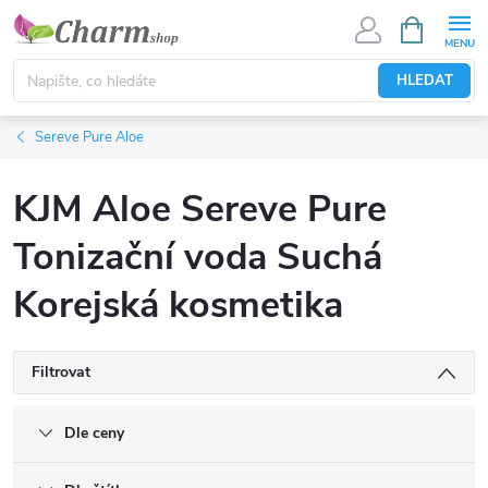
Přejít
NÁKUPNÍ
KOŠÍK
na
obsah
HLEDAT
Sereve Pure Aloe
KJM Aloe Sereve Pure
Tonizační voda Suchá
Korejská kosmetika
Filtrovat
Dle ceny