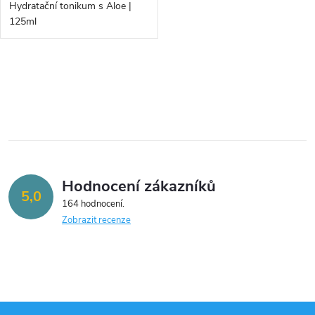
d
Hydratační tonikum s Aloe |
d
125ml
u
u
k
O
k
v
t
t
l
ů
á
ů
Hodnocení zákazníků
d
5,0
164 hodnocení
a
Zobrazit recenze
c
í
p