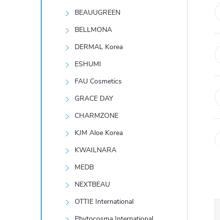
t
BEAUUGREEN
r
BELLMONA
DERMAL Korea
a
ESHUMI
n
FAU Cosmetics
GRACE DAY
n
CHARMZONE
í
KJM Aloe Korea
KWAILNARA
p
MEDB
a
NEXTBEAU
n
OTTIE International
Phytocosma International