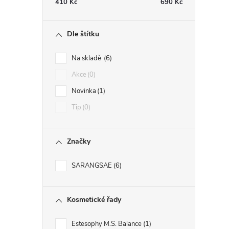
410
Kč
690
Kč
í
Dle štítku
r
Na skladě
6
Akce
0
Novinka
1
Tip
0
Značky
SARANGSAE
6
i
Kosmetické řady
Estesophy M.S. Balance
1