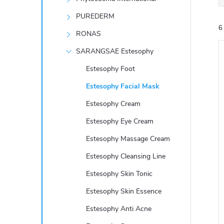
e
PUREDERM
6
l
RONAS
SARANGSAE Estesophy
Estesophy Foot
Estesophy Facial Mask
Estesophy Cream
í
i
Estesophy Eye Cream
Estesophy Massage Cream
Estesophy Cleansing Line
Estesophy Skin Tonic
Estesophy Skin Essence
Estesophy Anti Acne