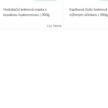
Hydratační krémová maska s
Kaolínová čistící krémov
kyselinou hyaluronovou | 300g
výživným účinkem | 300g
Kód:
T8070
O
v
á
d
a
c