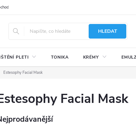
bchodu
Moje objednávka
Obchodní podmínky
Ochrana osobní
HLEDAT
IŠTĚNÍ PLETI
TONIKA
KRÉMY
EMUL
Estesophy Facial Mask
Estesophy Facial Mask
Nejprodávanější