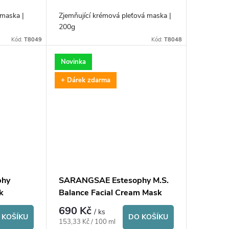
 maska |
Zjemňující krémová pleťová maska |
200g
Kód:
T8049
Kód:
T8048
Novinka
+ Dárek zdarma
phy
SARANGSAE Estesophy M.S.
k
Balance Facial Cream Mask
690 Kč
/ ks
 KOŠÍKU
DO KOŠÍKU
Měrná
153,33 Kč / 100 ml