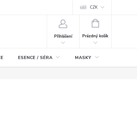
ch údajů
Odstoupení od smlouvy
CZK
NÁKUPNÍ
KOŠÍK
Prázdný košík
Přihlášení
ZE
ESENCE / SÉRA
MASKY
KOSMETI