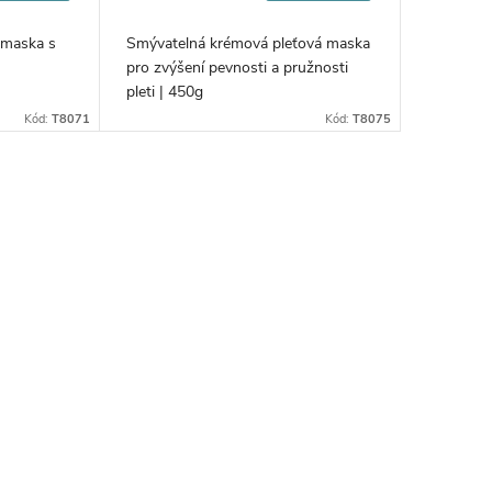
cena:
á maska s
Smývatelná krémová pleťová maska
pro zvýšení pevnosti a pružnosti
pleti | 450g
Kód:
T8071
Kód:
T8075