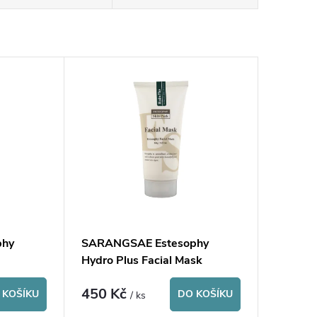
phy
SARANGSAE Estesophy
Hydro Plus Facial Mask
450 Kč
 KOŠÍKU
DO KOŠÍKU
/ ks