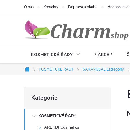
Přejít
O nás
Kontakty
Doprava a platba
Hodnocení o
na
obsah
KOSMETICKÉ ŘADY
* AKCE *
Č
KOSMETICKÉ ŘADY
SARANGSAE Estesophy
Domů
P
Přeskočit
Kategorie
kategorie
o
KOSMETICKÉ ŘADY
s
ARENDI Cosmetics