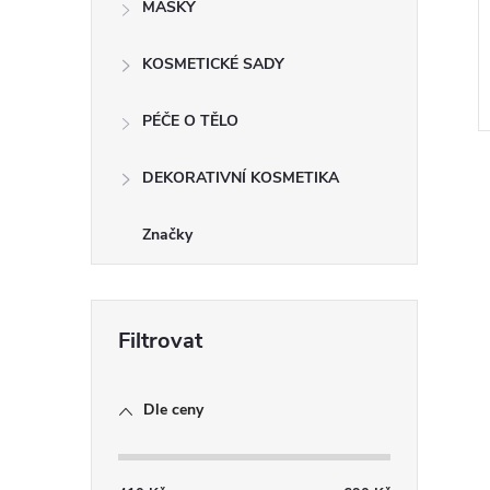
MASKY
KOSMETICKÉ SADY
PÉČE O TĚLO
DEKORATIVNÍ KOSMETIKA
Značky
l
Dle ceny