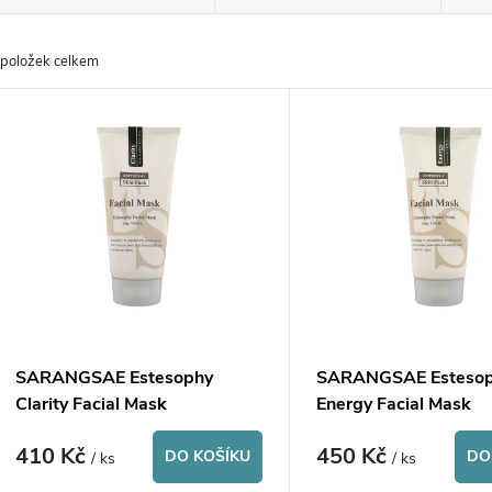
a
položek celkem
z
V
e
ý
n
p
p
s
r
p
SARANGSAE Estesophy
SARANGSAE Esteso
o
Clarity Facial Mask
Energy Facial Mask
r
410 Kč
450 Kč
d
DO KOŠÍKU
DO
/ ks
/ ks