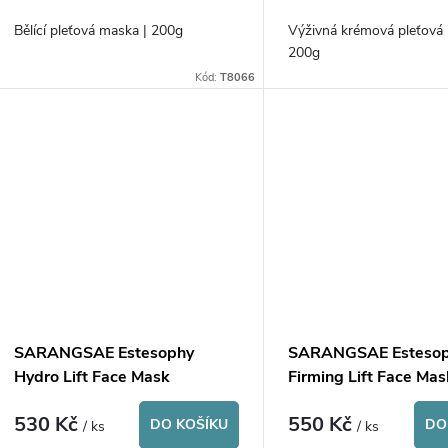
o
u
Bělící pleťová maska | 200g
Výživná krémová pleťová
d
200g
k
Kód:
T8066
u
t
k
ů
t
ů
SARANGSAE Estesophy
SARANGSAE Esteso
Hydro Lift Face Mask
Firming Lift Face Mas
530 Kč
550 Kč
DO KOŠÍKU
DO
/ ks
/ ks