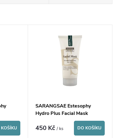
phy
SARANGSAE Estesophy
Hydro Plus Facial Mask
450 Kč
 KOŠÍKU
DO KOŠÍKU
/ ks