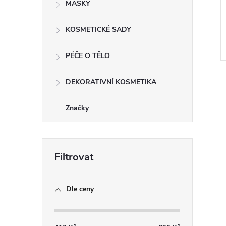
MASKY
KOSMETICKÉ SADY
PÉČE O TĚLO
DEKORATIVNÍ KOSMETIKA
Značky
l
Dle ceny