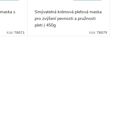
cena:
á maska s
Smývatelná krémová pleťová maska
pro zvýšení pevnosti a pružnosti
pleti | 450g
Kód:
T8071
Kód:
T8075