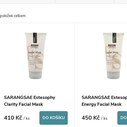
a
položek celkem
z
V
e
ý
n
p
p
s
r
p
SARANGSAE Estesophy
SARANGSAE Esteso
o
Clarity Facial Mask
Energy Facial Mask
r
410 Kč
450 Kč
d
DO KOŠÍKU
DO
/ ks
/ ks