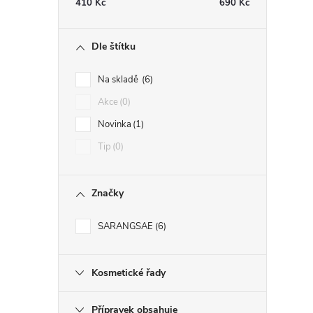
410
Kč
690
Kč
í
Dle štítku
r
Na skladě
6
Akce
0
Novinka
1
Tip
0
Značky
SARANGSAE
6
i
Kosmetické řady
Přípravek obsahuje