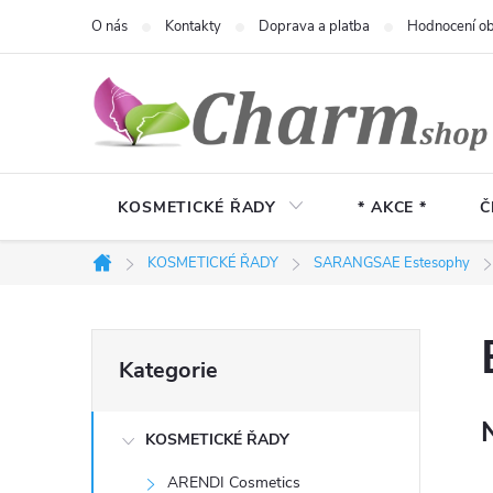
Přejít
O nás
Kontakty
Doprava a platba
Hodnocení o
na
obsah
KOSMETICKÉ ŘADY
* AKCE *
Č
KOSMETICKÉ ŘADY
SARANGSAE Estesophy
Domů
P
Přeskočit
Kategorie
kategorie
o
KOSMETICKÉ ŘADY
s
ARENDI Cosmetics