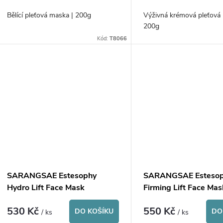
o
u
Bělící pleťová maska | 200g
Výživná krémová pleťová
d
200g
k
Kód:
T8066
u
t
k
ů
t
ů
SARANGSAE Estesophy
SARANGSAE Esteso
Hydro Lift Face Mask
Firming Lift Face Mas
530 Kč
550 Kč
DO KOŠÍKU
DO
/ ks
/ ks