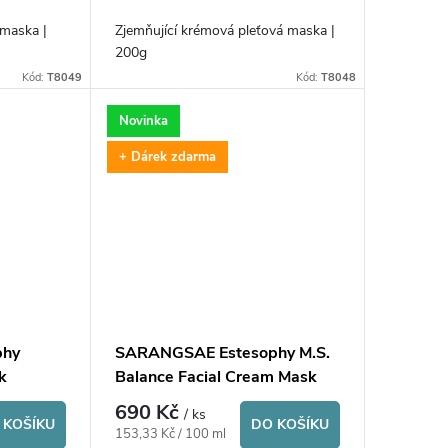
 maska |
Zjemňující krémová pleťová maska |
200g
Kód:
T8049
Kód:
T8048
Novinka
+ Dárek zdarma
phy
SARANGSAE Estesophy M.S.
k
Balance Facial Cream Mask
690 Kč
/ ks
 KOŠÍKU
DO KOŠÍKU
Měrná
153,33 Kč / 100 ml