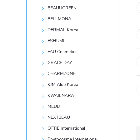
t
BEAUUGREEN
r
BELLMONA
DERMAL Korea
a
ESHUMI
n
FAU Cosmetics
GRACE DAY
n
CHARMZONE
í
KJM Aloe Korea
KWAILNARA
p
MEDB
a
NEXTBEAU
n
OTTIE International
Phytocosma International