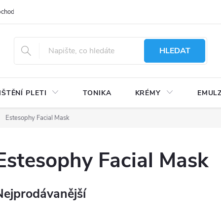
bchodu
Moje objednávka
Obchodní podmínky
Ochrana osobní
HLEDAT
IŠTĚNÍ PLETI
TONIKA
KRÉMY
EMUL
Estesophy Facial Mask
Estesophy Facial Mask
Nejprodávanější