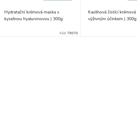
Hydratační krémová maska s
Kaolínová čistící krémov
kyselinou hyaluronovou | 300g
výživným účinkem | 300g
Kód:
T8070
O
v
á
d
a
c