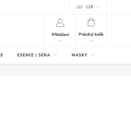
ch údajů
Odstoupení od smlouvy
CZK
NÁKUPNÍ
KOŠÍK
Prázdný košík
Přihlášení
ZE
ESENCE / SÉRA
MASKY
KOSMETI