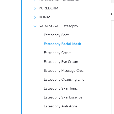
e
PUREDERM
6
l
RONAS
SARANGSAE Estesophy
Estesophy Foot
Estesophy Facial Mask
Estesophy Cream
í
i
Estesophy Eye Cream
Estesophy Massage Cream
Estesophy Cleansing Line
Estesophy Skin Tonic
Estesophy Skin Essence
Estesophy Anti Acne