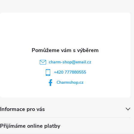
ý
t
p
i
í
s
u
charm-shop
@
email.cz
+420 777880555
Charmshop.cz
Informace pro vás
Přijímáme online platby