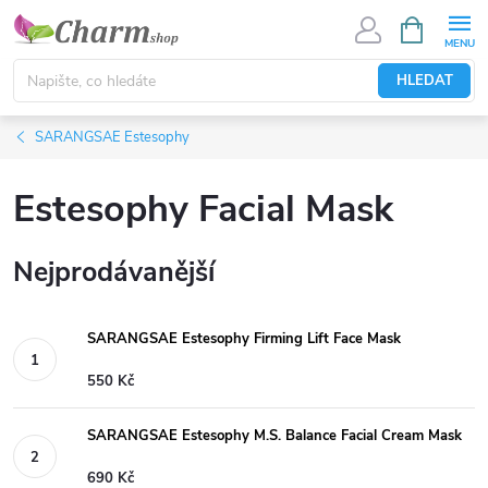
Přejít
NÁKUPNÍ
KOŠÍK
na
obsah
HLEDAT
SARANGSAE Estesophy
Estesophy Facial Mask
Nejprodávanější
SARANGSAE Estesophy Firming Lift Face Mask
550 Kč
SARANGSAE Estesophy M.S. Balance Facial Cream Mask
690 Kč