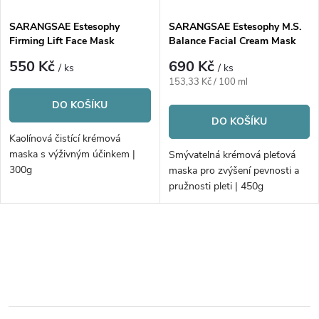
SARANGSAE Estesophy
SARANGSAE Estesophy M.S.
Firming Lift Face Mask
Balance Facial Cream Mask
550 Kč
690 Kč
/ ks
/ ks
Měrná
153,33 Kč / 100 ml
cena:
DO KOŠÍKU
DO KOŠÍKU
Kaolínová čistící krémová
maska s výživným účinkem |
Smývatelná krémová pleťová
300g
maska pro zvýšení pevnosti a
pružnosti pleti | 450g
O
v
l