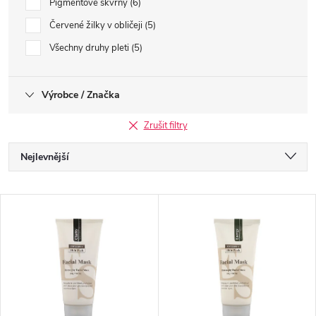
Pigmentové skvrny
6
Červené žilky v obličeji
5
Všechny druhy pleti
5
Výrobce / Značka
Zrušit filtry
Ř
Nejlevnější
a
Nejdražší
V
Nejprodávanější
z
ý
Abecedně
e
p
n