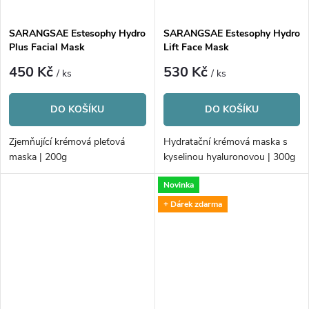
ů
SARANGSAE Estesophy Hydro
SARANGSAE Estesophy Hydro
Plus Facial Mask
Lift Face Mask
450 Kč
530 Kč
/ ks
/ ks
DO KOŠÍKU
DO KOŠÍKU
Zjemňující krémová pleťová
Hydratační krémová maska s
maska | 200g
kyselinou hyaluronovou | 300g
Novinka
+ Dárek zdarma