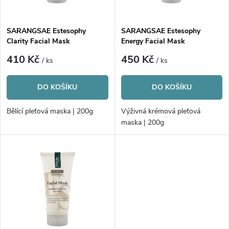
i
í
s
p
SARANGSAE Estesophy
SARANGSAE Estesophy
Clarity Facial Mask
Energy Facial Mask
p
r
410 Kč
450 Kč
/ ks
/ ks
r
o
DO KOŠÍKU
DO KOŠÍKU
o
d
Bělící pleťová maska | 200g
Výživná krémová pleťová
d
maska | 200g
u
u
k
k
t
t
ů