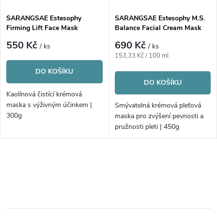
SARANGSAE Estesophy
SARANGSAE Estesophy M.S.
Firming Lift Face Mask
Balance Facial Cream Mask
550 Kč
690 Kč
/ ks
/ ks
Měrná
153,33 Kč / 100 ml
cena:
DO KOŠÍKU
DO KOŠÍKU
Kaolínová čistící krémová
maska s výživným účinkem |
Smývatelná krémová pleťová
300g
maska pro zvýšení pevnosti a
pružnosti pleti | 450g
O
v
l