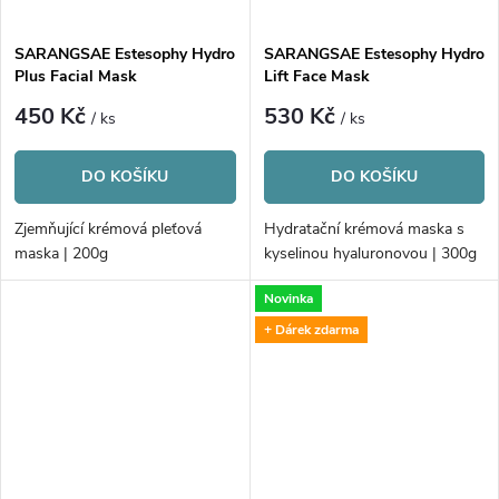
ů
SARANGSAE Estesophy Hydro
SARANGSAE Estesophy Hydro
Plus Facial Mask
Lift Face Mask
450 Kč
530 Kč
/ ks
/ ks
DO KOŠÍKU
DO KOŠÍKU
Zjemňující krémová pleťová
Hydratační krémová maska s
maska | 200g
kyselinou hyaluronovou | 300g
Novinka
+ Dárek zdarma