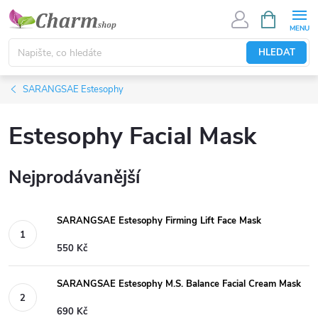
Přejít
NÁKUPNÍ
KOŠÍK
na
obsah
HLEDAT
SARANGSAE Estesophy
Estesophy Facial Mask
Nejprodávanější
SARANGSAE Estesophy Firming Lift Face Mask
550 Kč
SARANGSAE Estesophy M.S. Balance Facial Cream Mask
690 Kč