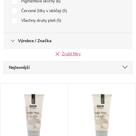
Pigmentové skvrny
6
Červené žilky v obličeji
5
Všechny druhy pleti
5
Výrobce / Značka
Zrušit filtry
Ř
Nejlevnější
a
Nejdražší
V
Nejprodávanější
z
ý
Abecedně
e
p
n