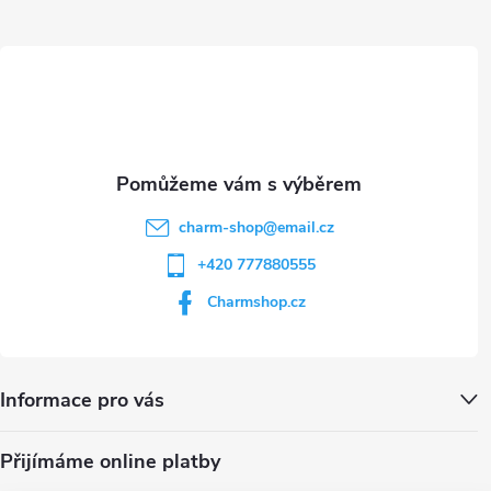
ý
t
p
i
í
s
u
charm-shop
@
email.cz
+420 777880555
Charmshop.cz
Informace pro vás
Přijímáme online platby