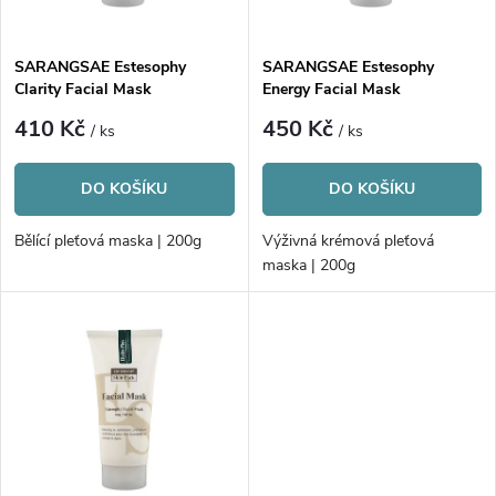
i
í
s
p
SARANGSAE Estesophy
SARANGSAE Estesophy
Clarity Facial Mask
Energy Facial Mask
p
r
410 Kč
450 Kč
/ ks
/ ks
r
o
DO KOŠÍKU
DO KOŠÍKU
o
d
Bělící pleťová maska | 200g
Výživná krémová pleťová
d
maska | 200g
u
u
k
k
t
t
ů