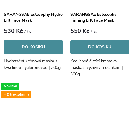
ů
SARANGSAE Estesophy Hydro
SARANGSAE Estesophy
Lift Face Mask
Firming Lift Face Mask
530 Kč
550 Kč
/ ks
/ ks
DO KOŠÍKU
DO KOŠÍKU
Hydratační krémová maska s
Kaolínová čistící krémová
kyselinou hyaluronovou | 300g
maska s výživným účinkem |
300g
Novinka
+ Dárek zdarma