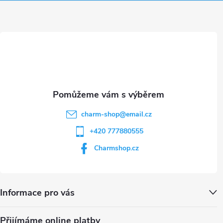
a
ý
t
p
i
í
s
u
charm-shop
@
email.cz
+420 777880555
Charmshop.cz
Informace pro vás
Přijímáme online platby