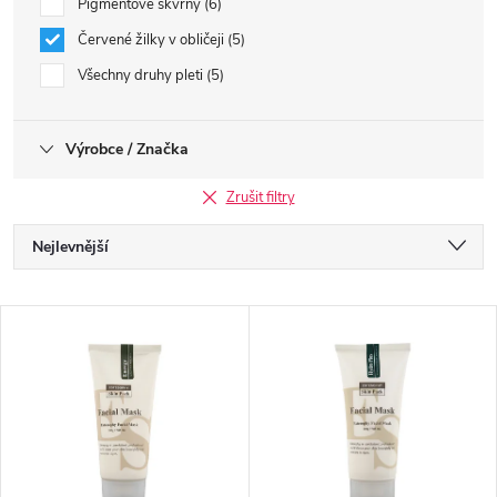
Pigmentové skvrny
6
Červené žilky v obličeji
5
Všechny druhy pleti
5
Výrobce / Značka
Zrušit filtry
Ř
Nejlevnější
a
Nejdražší
V
Nejprodávanější
z
ý
Abecedně
e
p
n