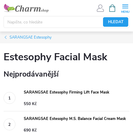
Přejít
NÁKUPNÍ
KOŠÍK
na
obsah
HLEDAT
SARANGSAE Estesophy
Estesophy Facial Mask
Nejprodávanější
SARANGSAE Estesophy Firming Lift Face Mask
550 Kč
SARANGSAE Estesophy M.S. Balance Facial Cream Mask
690 Kč