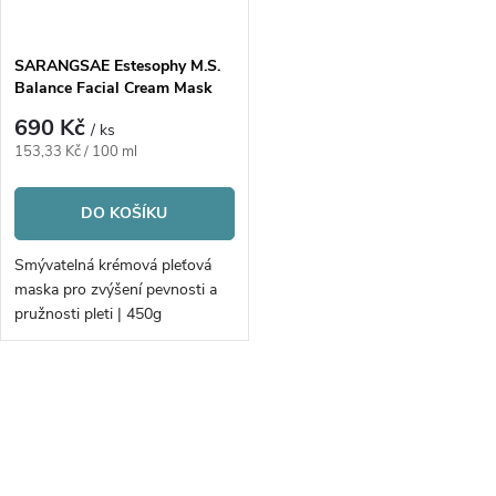
SARANGSAE Estesophy M.S.
Balance Facial Cream Mask
690 Kč
/ ks
Měrná
153,33 Kč / 100 ml
cena:
DO KOŠÍKU
Smývatelná krémová pleťová
maska pro zvýšení pevnosti a
pružnosti pleti | 450g
O
v
l