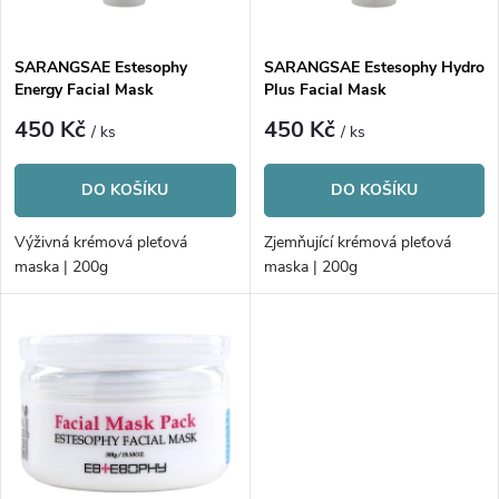
i
í
s
p
SARANGSAE Estesophy
SARANGSAE Estesophy Hydro
Energy Facial Mask
Plus Facial Mask
p
r
450 Kč
450 Kč
/ ks
/ ks
r
o
DO KOŠÍKU
DO KOŠÍKU
o
d
Výživná krémová pleťová
Zjemňující krémová pleťová
d
maska | 200g
maska | 200g
u
u
k
k
t
t
ů