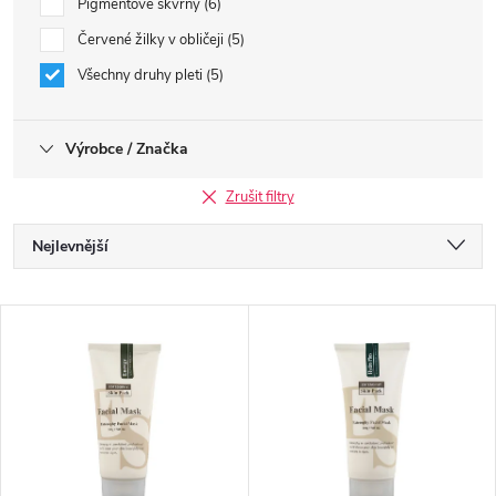
Pigmentové skvrny
6
Červené žilky v obličeji
5
Všechny druhy pleti
5
Výrobce / Značka
Zrušit filtry
Ř
Nejlevnější
a
Nejdražší
V
Nejprodávanější
z
ý
Abecedně
e
p
n