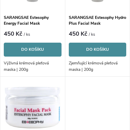
i
í
s
p
SARANGSAE Estesophy
SARANGSAE Estesophy Hydro
Energy Facial Mask
Plus Facial Mask
p
r
450 Kč
450 Kč
/ ks
/ ks
r
o
DO KOŠÍKU
DO KOŠÍKU
o
d
Výživná krémová pleťová
Zjemňující krémová pleťová
d
maska | 200g
maska | 200g
u
u
k
k
t
t
ů