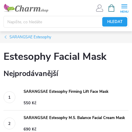
Přejít
NÁKUPNÍ
KOŠÍK
na
obsah
HLEDAT
SARANGSAE Estesophy
Estesophy Facial Mask
Nejprodávanější
SARANGSAE Estesophy Firming Lift Face Mask
550 Kč
SARANGSAE Estesophy M.S. Balance Facial Cream Mask
690 Kč