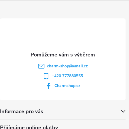
a
ý
t
p
i
í
s
u
charm-shop
@
email.cz
+420 777880555
Charmshop.cz
Informace pro vás
Přijímáme online platby