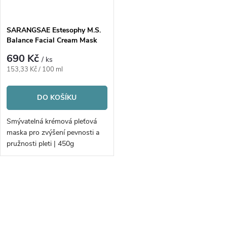
SARANGSAE Estesophy M.S.
Balance Facial Cream Mask
690 Kč
/ ks
Měrná
153,33 Kč / 100 ml
cena:
DO KOŠÍKU
Smývatelná krémová pleťová
maska pro zvýšení pevnosti a
pružnosti pleti | 450g
O
v
l