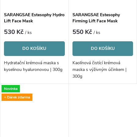
ů
SARANGSAE Estesophy Hydro
SARANGSAE Estesophy
Lift Face Mask
Firming Lift Face Mask
530 Kč
550 Kč
/ ks
/ ks
DO KOŠÍKU
DO KOŠÍKU
Hydratační krémová maska s
Kaolínová čistící krémová
kyselinou hyaluronovou | 300g
maska s výživným účinkem |
300g
Novinka
+ Dárek zdarma