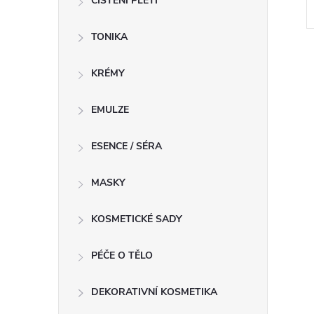
ČIŠTĚNÍ PLETI
TONIKA
KRÉMY
EMULZE
l
ESENCE / SÉRA
MASKY
KOSMETICKÉ SADY
PÉČE O TĚLO
í
DEKORATIVNÍ KOSMETIKA