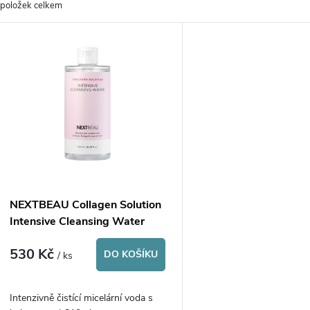
položek celkem
z
V
e
ý
n
p
p
s
r
p
NEXTBEAU Collagen Solution
o
Intensive Cleansing Water
r
530 Kč
d
DO KOŠÍKU
/ ks
o
u
Intenzivně čistící micelární voda s