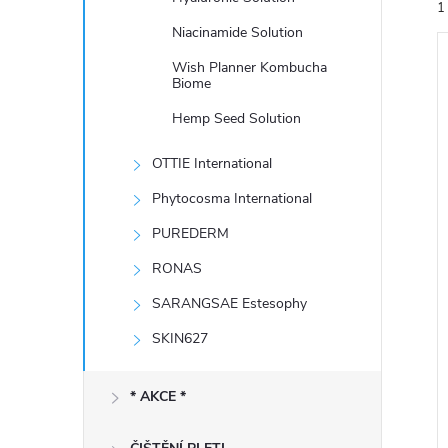
1
e
Niacinamide Solution
l
Wish Planner Kombucha
Biome
Hemp Seed Solution
OTTIE International
í
i
Phytocosma International
PUREDERM
RONAS
SARANGSAE Estesophy
SKIN627
* AKCE *