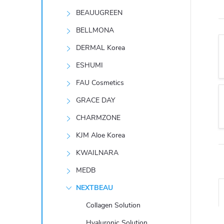
t
BEAUUGREEN
r
BELLMONA
DERMAL Korea
a
ESHUMI
n
FAU Cosmetics
GRACE DAY
n
CHARMZONE
í
KJM Aloe Korea
KWAILNARA
p
MEDB
a
NEXTBEAU
n
Collagen Solution
Hyaluronic Solution