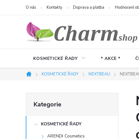
Přejít
O nás
Kontakty
Doprava a platba
Hodnocení o
na
obsah
KOSMETICKÉ ŘADY
* AKCE *
Č
KOSMETICKÉ ŘADY
NEXTBEAU
NEXTBEAU C
Domů
P
Přeskočit
Kategorie
kategorie
o
KOSMETICKÉ ŘADY
s
ARENDI Cosmetics