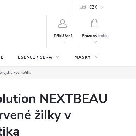
ch údajů
Odstoupení od smlouvy
CZK
NÁKUPNÍ
KOŠÍK
Prázdný košík
Přihlášení
ZE
ESENCE / SÉRA
MASKY
KOSMETI
orejská kosmetika
olution NEXTBEAU
rvené žilky v
tika