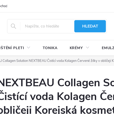
bchodu
Moje objednávka
Obchodní podmínky
Ochrana osobní
HLEDAT
IŠTĚNÍ PLETI
TONIKA
KRÉMY
EMUL
ollagen Solution NEXTBEAU Čistící voda Kolagen Červené žilky v obličeji K
NEXTBEAU Collagen S
Čistící voda Kolagen Če
obličeji Korejská kosme