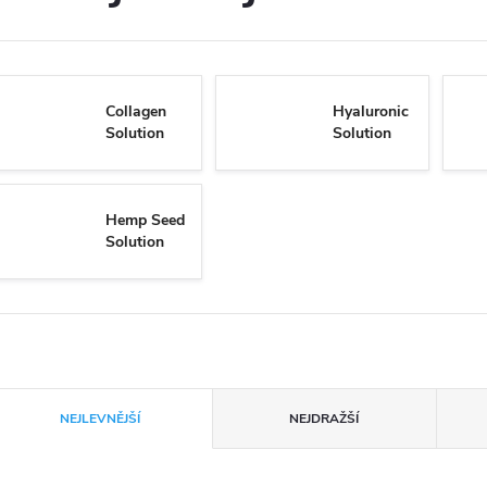
Collagen
Hyaluronic
Solution
Solution
Hemp Seed
Solution
Ř
NEJLEVNĚJŠÍ
NEJDRAŽŠÍ
a