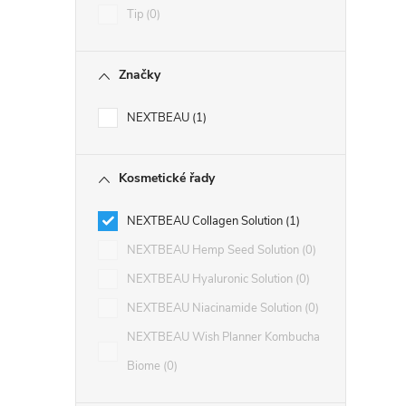
Tip
0
Značky
NEXTBEAU
1
Kosmetické řady
NEXTBEAU Collagen Solution
1
NEXTBEAU Hemp Seed Solution
0
NEXTBEAU Hyaluronic Solution
0
NEXTBEAU Niacinamide Solution
0
NEXTBEAU Wish Planner Kombucha
Biome
0