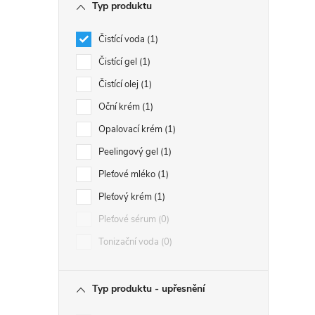
Typ produktu
Čistící voda
1
Čistící gel
1
Čistící olej
1
Oční krém
1
Opalovací krém
1
Peelingový gel
1
Pleťové mléko
1
Pleťový krém
1
Pleťové sérum
0
Tonizační voda
0
Typ produktu - upřesnění