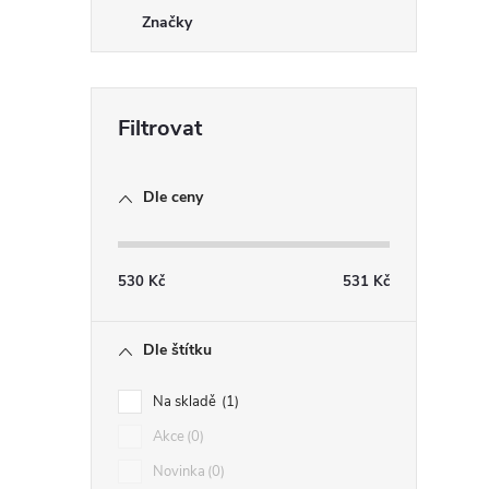
r
Značky
Dle ceny
530
Kč
531
Kč
i
Dle štítku
Na skladě
1
Akce
0
Novinka
0