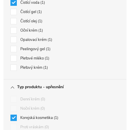
Čistící voda
1
Čistící gel
1
Čistící olej
1
Oční krém
1
Opalovací krém
1
Peelingový gel
1
Pleťové mléko
1
Pleťový krém
1
Typ produktu - upřesnění
Denní krém
0
Noční krém
0
Korejská kosmetika
1
Proti vráskám
0