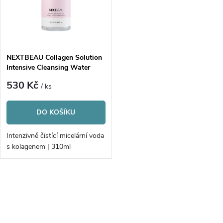
p
n
i
í
s
p
NEXTBEAU Collagen Solution
Intensive Cleansing Water
p
r
530 Kč
/ ks
r
o
DO KOŠÍKU
o
d
Intenzivně čistící micelární voda
d
s kolagenem | 310ml
u
u
k
O
k
v
t