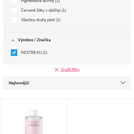
Pigmentové skvrny
1
Červené žilky v obličeji
1
Všechny druhy pleti
1
Výrobce / Značka
NEXTBEAU
1
Zrušit filtry
Ř
Nejlevnější
a
Nejdražší
V
Nejprodávanější
z
ý
Abecedně
e