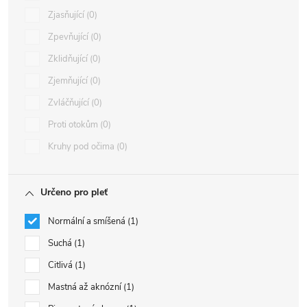
Zjasňující
0
Zpevňující
0
Zklidňující
0
Zjemňující
0
Zvláčňující
0
Proti otokům
0
Kruhy pod očima
0
Určeno pro pleť
Normální a smíšená
1
Suchá
1
Citlivá
1
Mastná až aknózní
1