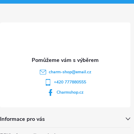
v
a
ý
t
p
i
í
s
u
charm-shop
@
email.cz
+420 777880555
Charmshop.cz
Informace pro vás