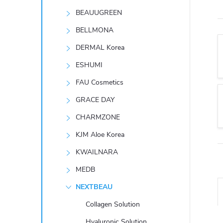
t
BEAUUGREEN
r
BELLMONA
DERMAL Korea
a
ESHUMI
n
FAU Cosmetics
GRACE DAY
n
CHARMZONE
í
KJM Aloe Korea
KWAILNARA
p
MEDB
a
NEXTBEAU
n
Collagen Solution
Hyaluronic Solution