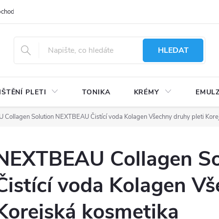
bchodu
Moje objednávka
Obchodní podmínky
Ochrana osobní
HLEDAT
IŠTĚNÍ PLETI
TONIKA
KRÉMY
EMUL
Collagen Solution NEXTBEAU Čistící voda Kolagen Všechny druhy pleti Kore
NEXTBEAU Collagen S
Čistící voda Kolagen Vš
Korejská kosmetika