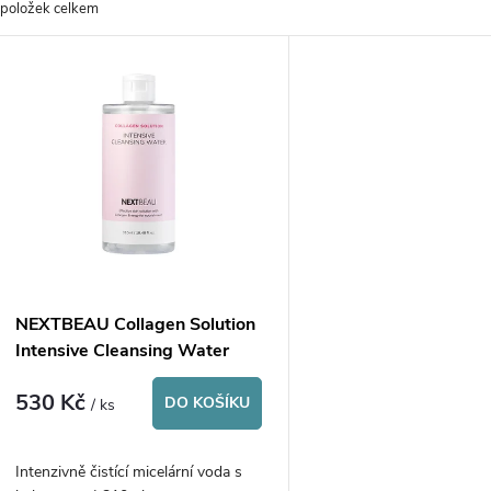
položek celkem
z
V
e
ý
n
p
p
s
r
p
NEXTBEAU Collagen Solution
o
Intensive Cleansing Water
r
530 Kč
d
DO KOŠÍKU
/ ks
o
u
Intenzivně čistící micelární voda s