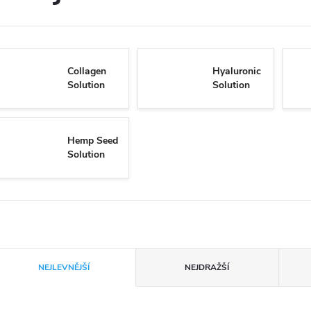
Collagen
Hyaluronic
Solution
Solution
Hemp Seed
Solution
Ř
NEJLEVNĚJŠÍ
NEJDRAŽŠÍ
a