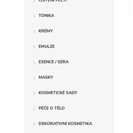
ČIŠTĚNÍ PLETI
TONIKA
KRÉMY
EMULZE
l
ESENCE / SÉRA
MASKY
KOSMETICKÉ SADY
PÉČE O TĚLO
í
DEKORATIVNÍ KOSMETIKA