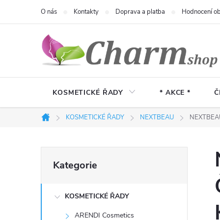
Přejít
O nás
Kontakty
Doprava a platba
Hodnocení o
na
obsah
KOSMETICKÉ ŘADY
* AKCE *
Č
KOSMETICKÉ ŘADY
NEXTBEAU
NEXTBEAU 
Domů
P
Přeskočit
Kategorie
kategorie
o
KOSMETICKÉ ŘADY
s
ARENDI Cosmetics