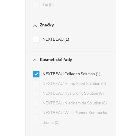
Tip
0
Značky
NEXTBEAU
1
Kosmetické řady
NEXTBEAU Collagen Solution
1
NEXTBEAU Hemp Seed Solution
0
NEXTBEAU Hyaluronic Solution
0
NEXTBEAU Niacinamide Solution
0
NEXTBEAU Wish Planner Kombucha
Biome
0