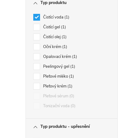
Typ produktu
Čistící voda
1
Čistící gel
1
Čistící olej
1
Oční krém
1
Opalovací krém
1
Peelingový gel
1
Pleťové mléko
1
Pleťový krém
1
Pleťové sérum
0
Tonizační voda
0
Typ produktu - upřesnění