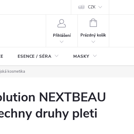
ch údajů
Odstoupení od smlouvy
CZK
NÁKUPNÍ
KOŠÍK
Prázdný košík
Přihlášení
ZE
ESENCE / SÉRA
MASKY
KOSMETI
jská kosmetika
olution NEXTBEAU
echny druhy pleti