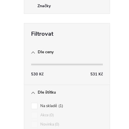
r
Značky
Dle ceny
530
Kč
531
Kč
i
Dle štítku
Na skladě
1
Akce
0
Novinka
0