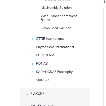
1
e
Niacinamide Solution
l
Wish Planner Kombucha
Biome
Hemp Seed Solution
OTTIE International
í
i
Phytocosma International
PUREDERM
RONAS
SARANGSAE Estesophy
SKIN627
* AKCE *