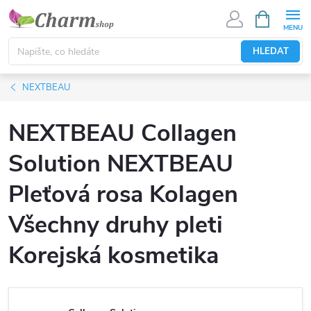
Přejít
NÁKUPNÍ
KOŠÍK
na
obsah
HLEDAT
NEXTBEAU
NEXTBEAU Collagen
Solution NEXTBEAU
Pleťová rosa Kolagen
Všechny druhy pleti
Korejská kosmetika