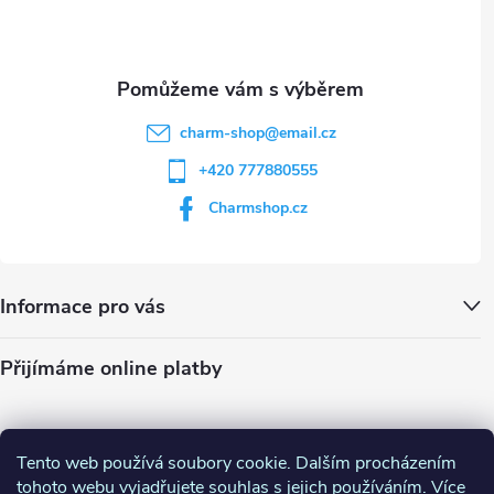
í
charm-shop
@
email.cz
+420 777880555
Charmshop.cz
Informace pro vás
Přijímáme online platby
Tento web používá soubory cookie. Dalším procházením
tohoto webu vyjadřujete souhlas s jejich používáním. Více