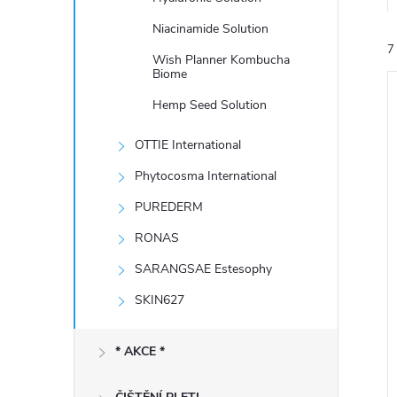
e
Niacinamide Solution
7
l
Wish Planner Kombucha
Biome
Hemp Seed Solution
OTTIE International
Phytocosma International
í
PUREDERM
i
RONAS
SARANGSAE Estesophy
SKIN627
* AKCE *