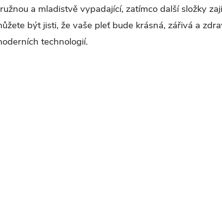
ružnou a mladistvě vypadající, zatímco další složky zaj
ůžete být jisti, že vaše pleť bude krásná, zářivá a zdr
p
oderních technologií.
v
k
y
v
ý
p
s