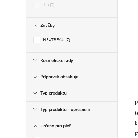
Tip
0
Značky
NEXTBEAU
7
Kosmetické řady
Přípravek obsahuje
l
Typ produktu
P
Typ produktu - upřesnění
t
k
Určeno pro pleť
j