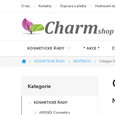
Přejít
O nás
Kontakty
Doprava a platba
Hodnocení o
na
obsah
KOSMETICKÉ ŘADY
* AKCE *
Č
KOSMETICKÉ ŘADY
NEXTBEAU
Collagen S
Domů
P
Přeskočit
Kategorie
kategorie
o
KOSMETICKÉ ŘADY
s
ARENDI Cosmetics