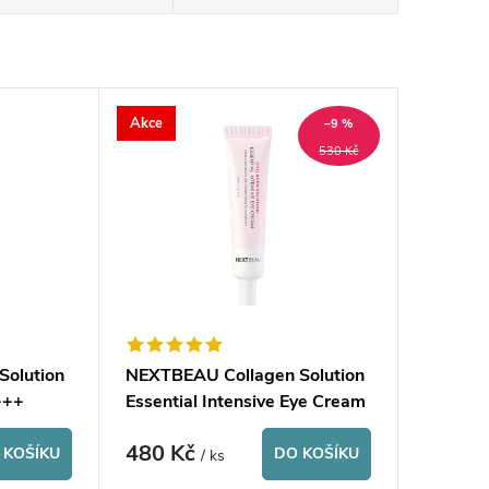
Akce
–9 %
530 Kč
Solution
NEXTBEAU Collagen Solution
+++
Essential Intensive Eye Cream
480 Kč
 KOŠÍKU
DO KOŠÍKU
/ ks