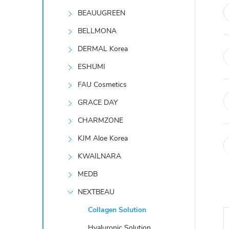
t
BEAUUGREEN
r
BELLMONA
DERMAL Korea
a
ESHUMI
n
FAU Cosmetics
GRACE DAY
n
CHARMZONE
í
KJM Aloe Korea
KWAILNARA
p
MEDB
a
NEXTBEAU
n
Collagen Solution
Hyaluronic Solution