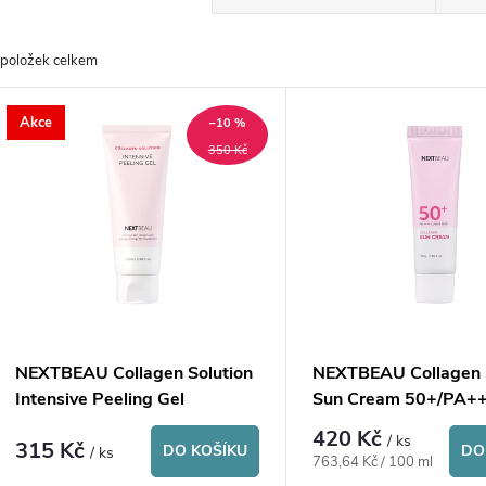
a
položek celkem
z
V
Akce
e
–10 %
ý
350 Kč
n
p
p
s
r
p
NEXTBEAU Collagen Solution
NEXTBEAU Collagen 
o
Intensive Peeling Gel
Sun Cream 50+/PA+
r
420 Kč
/ ks
315 Kč
d
DO KOŠÍKU
DO
/ ks
Měrná
763,64 Kč / 100 ml
cena: