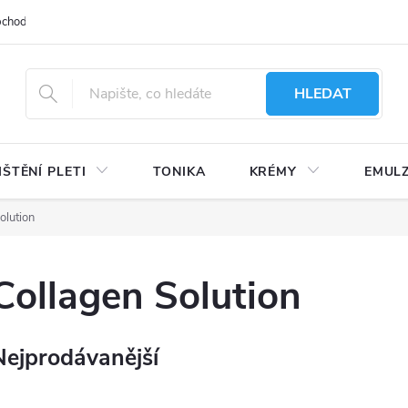
bchodu
Moje objednávka
Obchodní podmínky
Ochrana osobní
HLEDAT
IŠTĚNÍ PLETI
TONIKA
KRÉMY
EMUL
olution
Collagen Solution
Nejprodávanější