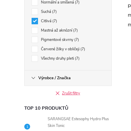
Normální a smíšená
7
p
í
Suchá
7
m
Citlivá
7
m
r
Mastná až aknózní
7
Pigmentové skvrny
7
Červené žilky v obličeji
7
Všechny druhy pleti
7
Výrobce / Značka
Zrušit filtry
TOP 10 PRODUKTŮ
i
SARANGSAE Estesophy Hydro Plus
Skin Tonic