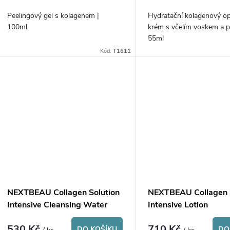
o
u
Peelingový gel s kolagenem |
Hydratační kolagenový op
d
100ml
krém s včelím voskem a p
k
55ml
u
Kód:
T1611
t
k
ů
t
ů
NEXTBEAU Collagen Solution
NEXTBEAU Collagen 
Intensive Cleansing Water
Intensive Lotion
530 Kč
710 Kč
DO KOŠÍKU
DO