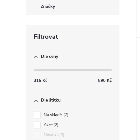
Značky
Dle ceny
315
Kč
890
Kč
Dle štítku
Na skladě
7
Akce
2
Novinka
0