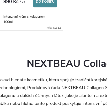
890 Kč
DO KOŠÍKU
/ ks
Intenzivní krém s kolagenem |
100ml
Kód:
T1612
O
v
NEXTBEAU Collag
á
okud hledáte kosmetiku, která spojuje tradiční korejs
d
echnologiemi, Produktová řada NEXTBEAU Collagen So
a
olagenu a dalších účinných látek, jako je alantoin a e
ablka nebo hlohu, tento produkt poskytuje intenzivní p
c