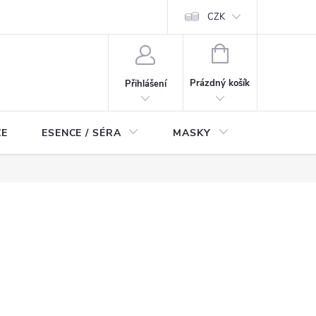
ch údajů
Odstoupení od smlouvy
CZK
NÁKUPNÍ
KOŠÍK
Prázdný košík
Přihlášení
ZE
ESENCE / SÉRA
MASKY
KOSMETI