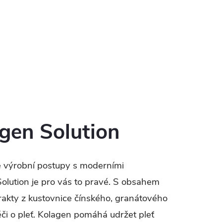
en Solution
ké výrobní postupy s moderními
lution je pro vás to pravé. S obsahem
xtrakty z kustovnice čínského, granátového
éči o pleť. Kolagen pomáhá udržet pleť