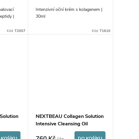
alovací
Intenzivní oční krém s kolagenem |
eptidy |
30ml
Kód:
T2007
Kód:
T1610
Solution
NEXTBEAU Collagen Solution
Intensive Cleansing Oil
760 Kč
 KOŠÍKU
DO KOŠÍKU