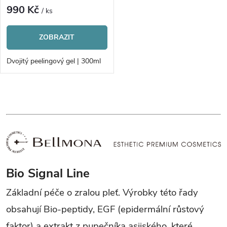
990 Kč
/ ks
ZOBRAZIT
Dvojitý peelingový gel | 300ml
O
v
l
á
Bio Signal Line
d
Základní péče o zralou pleť. Výrobky této řady
a
obsahují Bio-peptidy, EGF (epidermální růstový
c
faktor) a extrakt z pupečníka asijského, které