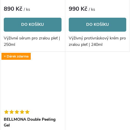
890 Kč
990 Kč
/ ks
/ ks
DO KOŠÍKU
DO KOŠÍKU
Výživné sérum pro zralou pleť |
Výživný protivráskový krém pro
250ml
zralou pleť | 240ml
+ Dárek zdarma
BELLMONA Double Peeling
Gel