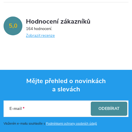
u
Hodnocení zákazníků
5,0
164 hodnocení
Zobrazit recenze
Mějte přehled o novinkách
a slevách
Z
á
E-mail
ODEBÍRAT
p
Vložením e-mailu souhlasíte s
Podmínkami ochrany osobních údajů