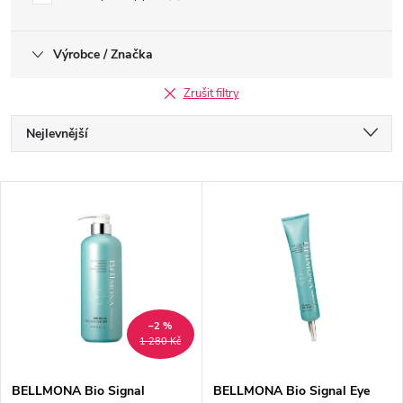
Výrobce / Značka
Zrušit filtry
Ř
Nejlevnější
a
Nejdražší
V
Nejprodávanější
z
ý
Abecedně
e
p
n
i
–2 %
1 280 Kč
í
s
BELLMONA Bio Signal
BELLMONA Bio Signal Eye