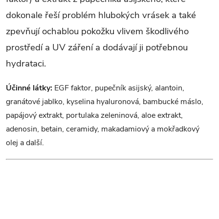
í
dokonale řeší problém hlubokých vrásek a také
zpevňují ochablou pokožku vlivem škodlivého
p
prostředí a UV záření a dodávají ji potřebnou
r
hydrataci.
v
Účinné látky:
EGF faktor, pupečník asijský, alantoin,
k
granátové jablko, kyselina hyaluronová, bambucké máslo,
y
papájový extrakt, portulaka zeleninová, aloe extrakt,
adenosin, betain, ceramidy, makadamiový a mokřadkový
v
olej a další.
ý
p
i
s