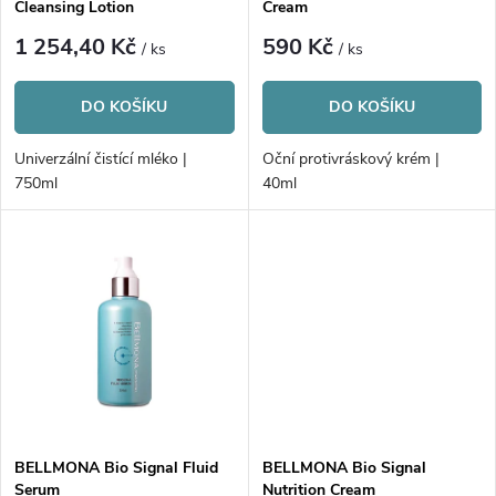
p
Cleansing Lotion
Cream
p
r
1 254,40 Kč
590 Kč
/ ks
/ ks
r
o
DO KOŠÍKU
DO KOŠÍKU
o
d
Univerzální čistící mléko |
Oční protivráskový krém |
d
750ml
40ml
u
u
k
k
t
t
ů
ů
BELLMONA Bio Signal Fluid
BELLMONA Bio Signal
Serum
Nutrition Cream