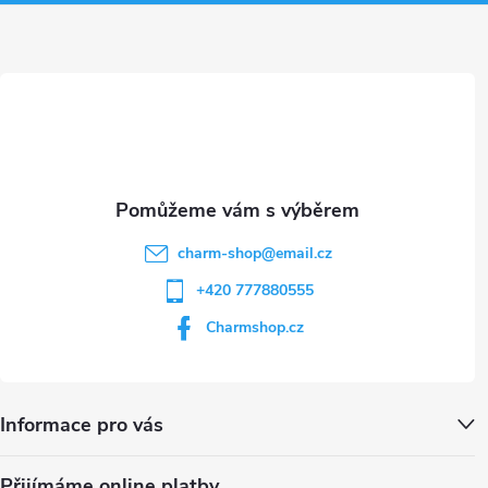
a
t
í
charm-shop
@
email.cz
+420 777880555
Charmshop.cz
Informace pro vás
Přijímáme online platby