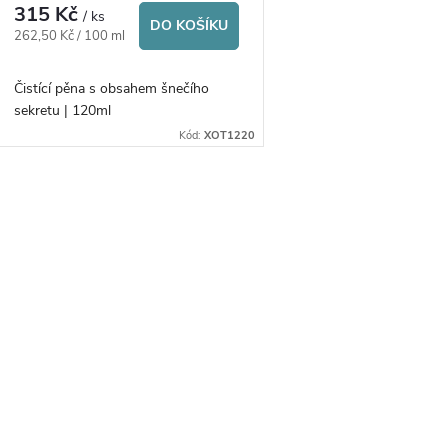
r
315 Kč
/ ks
d
DO KOŠÍKU
Měrná
262,50 Kč / 100 ml
o
cena:
u
Čistící pěna s obsahem šnečího
d
sekretu | 120ml
k
Kód:
XOT1220
u
t
k
O
ů
t
v
ů
á
d
a