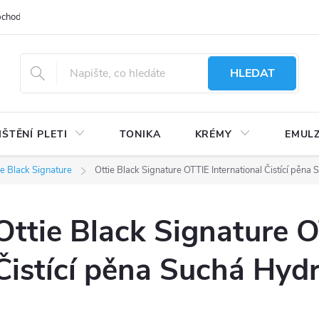
bchodu
Moje objednávka
Obchodní podmínky
Ochrana osobní
HLEDAT
IŠTĚNÍ PLETI
TONIKA
KRÉMY
EMUL
ie Black Signature
Ottie Black Signature OTTIE International Čistící pěna
Ottie Black Signature O
Čistící pěna Suchá Hyd