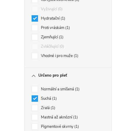
Vyživující
0
Hydratační
1
Proti vráskám
1
Zjemňující
1
Zvláčňující
0
Vhodné i pro muže
1
Určeno pro pleť
Normální a smíšená
1
Suchá
1
Zralá
1
Mastná až aknózní
1
Pigmentové skvrny
1