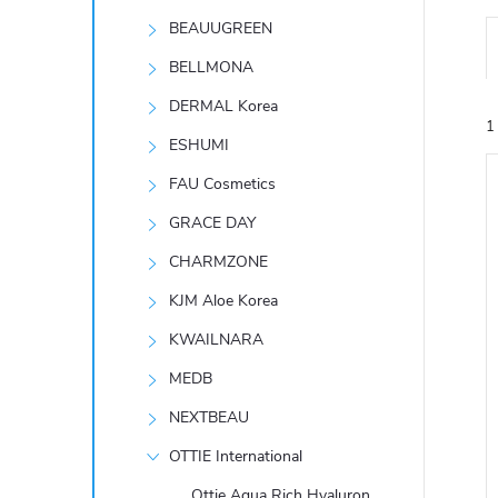
t
BEAUUGREEN
r
BELLMONA
DERMAL Korea
a
1
ESHUMI
n
FAU Cosmetics
GRACE DAY
n
CHARMZONE
í
KJM Aloe Korea
í
i
KWAILNARA
p
MEDB
a
NEXTBEAU
n
OTTIE International
Ottie Aqua Rich Hyaluron