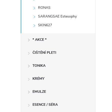
RONAS
í
SARANGSAE Estesophy
SKIN627
r
* AKCE *
ČIŠTĚNÍ PLETI
TONIKA
KRÉMY
EMULZE
i
ESENCE / SÉRA