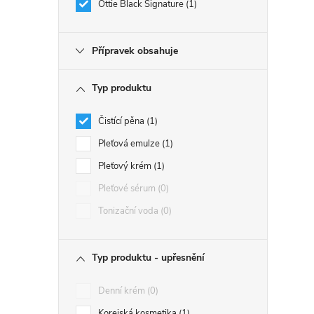
Ottie Black Signature
1
Přípravek obsahuje
Typ produktu
Čistící pěna
1
Pleťová emulze
1
Pleťový krém
1
Pleťové sérum
0
Tonizační voda
0
Typ produktu - upřesnění
Denní krém
0
Korejská kosmetika
1