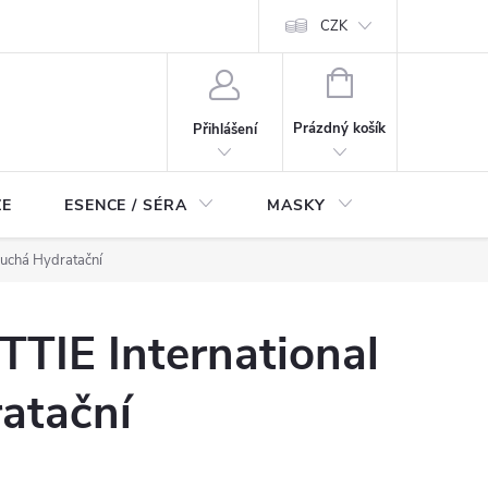
ch údajů
Odstoupení od smlouvy
CZK
NÁKUPNÍ
KOŠÍK
Prázdný košík
Přihlášení
ZE
ESENCE / SÉRA
MASKY
KOSMETI
 Suchá Hydratační
TTIE International
ratační