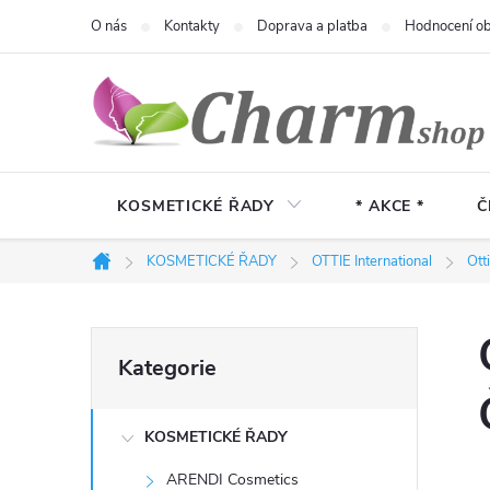
Přejít
O nás
Kontakty
Doprava a platba
Hodnocení o
na
obsah
KOSMETICKÉ ŘADY
* AKCE *
Č
KOSMETICKÉ ŘADY
OTTIE International
Ott
Domů
P
Přeskočit
Kategorie
kategorie
o
KOSMETICKÉ ŘADY
s
ARENDI Cosmetics