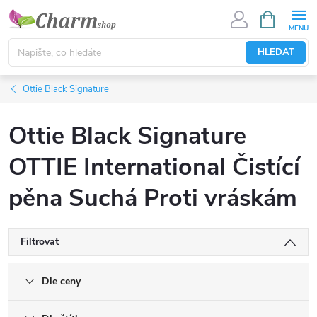
Přejít
NÁKUPNÍ
KOŠÍK
na
obsah
HLEDAT
Ottie Black Signature
Ottie Black Signature
OTTIE International Čistící
pěna Suchá Proti vráskám
Filtrovat
Dle ceny