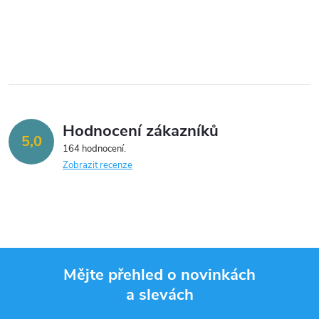
k
k
O
t
v
t
ů
l
ů
á
Hodnocení zákazníků
d
5,0
164 hodnocení
a
Zobrazit recenze
c
í
p
Mějte přehled o novinkách
r
a slevách
Z
v