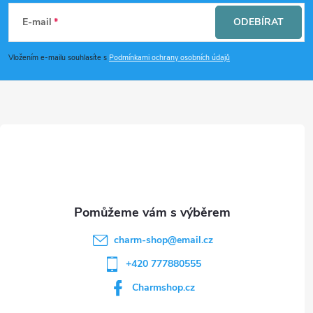
k
á
E-mail
ODEBÍRAT
y
p
Vložením e-mailu souhlasíte s
Podmínkami ochrany osobních údajů
v
a
ý
t
p
i
í
s
u
charm-shop
@
email.cz
+420 777880555
Charmshop.cz