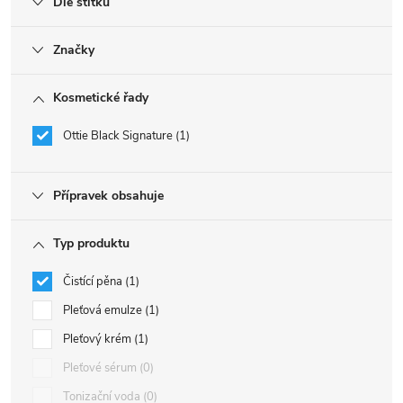
Dle štítku
Značky
Kosmetické řady
Ottie Black Signature
1
Přípravek obsahuje
Typ produktu
Čistící pěna
1
Pleťová emulze
1
Pleťový krém
1
Pleťové sérum
0
Tonizační voda
0