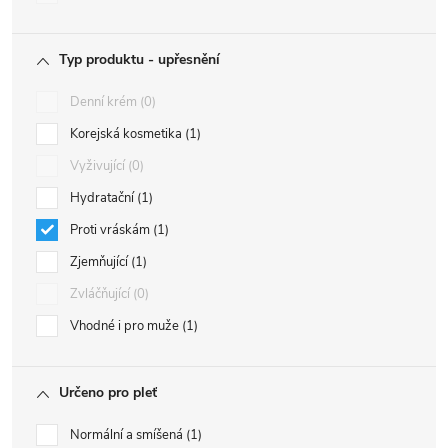
Typ produktu - upřesnění
Denní krém
0
Korejská kosmetika
1
Vyživující
0
Hydratační
1
Proti vráskám
1
Zjemňující
1
Zvláčňující
0
Vhodné i pro muže
1
Určeno pro pleť
Normální a smíšená
1