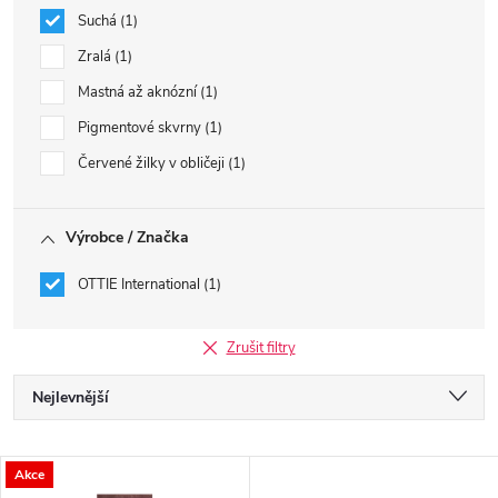
Suchá
1
Zralá
1
Mastná až aknózní
1
Pigmentové skvrny
1
Červené žilky v obličeji
1
Výrobce / Značka
OTTIE International
1
Zrušit filtry
Ř
Nejlevnější
a
Nejdražší
V
Akce
Nejprodávanější