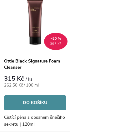
z
ý
Abecedně
e
p
n
i
–20 %
395 Kč
í
s
p
Ottie Black Signature Foam
Cleanser
p
r
315 Kč
/ ks
r
Měrná
262,50 Kč / 100 ml
o
cena:
o
DO KOŠÍKU
d
d
Čistící pěna s obsahem šnečího
u
sekretu | 120ml
u