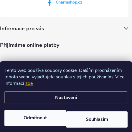
Charmshop.cz
Informace pro vás
Přijímáme online platby
Tento web používá soubory cookie. Dalším procházením
tohoto webu vyjadřujete souhlas s jejich používáním. Více
informací
zde
Nastavení
Copyright 2026
Charm-shop.cz
. Všechna práva vyhrazena.
Upravit
nastavení cookies
Odmítnout
Souhlasím
Vytvořil Shoptet