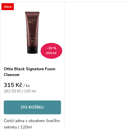
a
V
Akce
Nejprodávanější
z
ý
Abecedně
e
p
n
i
–20 %
395 Kč
í
s
p
Ottie Black Signature Foam
Cleanser
p
r
315 Kč
/ ks
r
Měrná
262,50 Kč / 100 ml
o
cena:
o
DO KOŠÍKU
d
d
Čistící pěna s obsahem šnečího
sekretu | 120ml