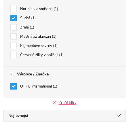
Normální a smíšená
1
Suchá
1
Zralá
1
Mastná až aknózní
1
Pigmentové skvrny
1
Červené žilky v obličeji
1
Výrobce / Značka
OTTIE International
1
Zrušit filtry
Ř
Nejlevnější
Nejdražší