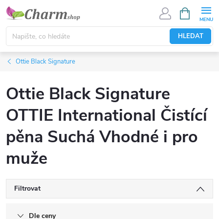
Přejít
NÁKUPNÍ
KOŠÍK
na
obsah
HLEDAT
Ottie Black Signature
Ottie Black Signature
OTTIE International Čistící
pěna Suchá Vhodné i pro
muže
Filtrovat
Dle ceny