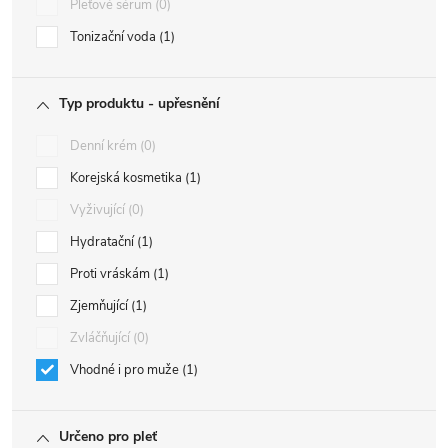
Pleťové sérum
0
Tonizační voda
1
Typ produktu - upřesnění
Denní krém
0
Korejská kosmetika
1
Vyživující
0
Hydratační
1
Proti vráskám
1
Zjemňující
1
Zvláčňující
0
Vhodné i pro muže
1
Určeno pro pleť