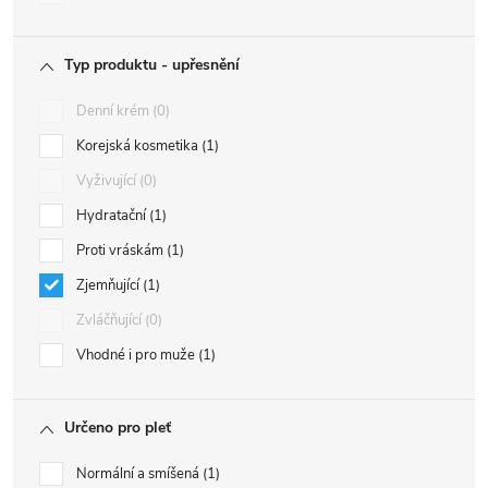
Typ produktu - upřesnění
Denní krém
0
Korejská kosmetika
1
Vyživující
0
Hydratační
1
Proti vráskám
1
Zjemňující
1
Zvláčňující
0
Vhodné i pro muže
1
Určeno pro pleť
Normální a smíšená
1