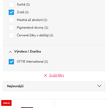
Suchá
1
Zralá
1
Mastná až aknózní
1
Pigmentové skvrny
1
Červené žilky v obličeji
1
Výrobce / Značka
OTTIE International
1
Zrušit filtry
Ř
Nejlevnější
a
Nejdražší
V
Akce
Nejprodávanější