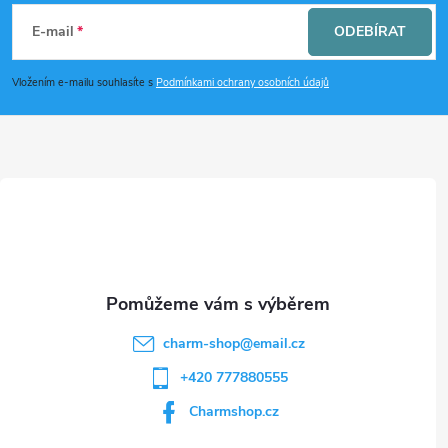
k
á
E-mail
ODEBÍRAT
y
p
Vložením e-mailu souhlasíte s
Podmínkami ochrany osobních údajů
v
a
ý
t
p
i
í
s
u
charm-shop
@
email.cz
+420 777880555
Charmshop.cz