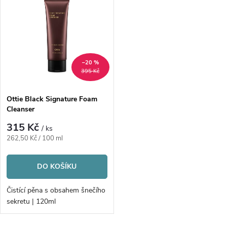
z
ý
Abecedně
e
p
n
i
–20 %
395 Kč
í
s
p
Ottie Black Signature Foam
Cleanser
p
r
315 Kč
/ ks
r
Měrná
262,50 Kč / 100 ml
o
cena:
o
DO KOŠÍKU
d
d
Čistící pěna s obsahem šnečího
u
sekretu | 120ml
u