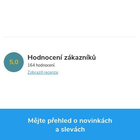
k
k
O
t
v
t
ů
l
ů
á
Hodnocení zákazníků
d
5,0
164 hodnocení
a
Zobrazit recenze
c
í
p
Mějte přehled o novinkách
r
a slevách
Z
v