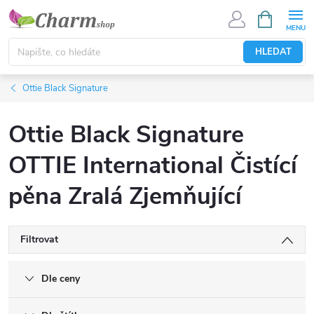
Přejít
NÁKUPNÍ
KOŠÍK
na
obsah
HLEDAT
Ottie Black Signature
Ottie Black Signature
OTTIE International Čistící
pěna Zralá Zjemňující
Filtrovat
Dle ceny