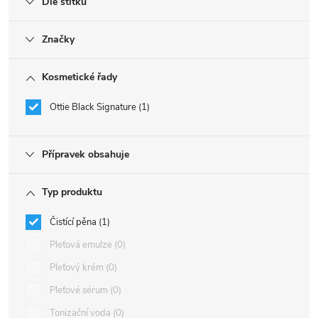
Dle štítku
Značky
Kosmetické řady
Ottie Black Signature
1
Přípravek obsahuje
Typ produktu
Čistící pěna
1
Pleťová emulze
0
Pleťový krém
0
Pleťové sérum
0
Tonizační voda
0