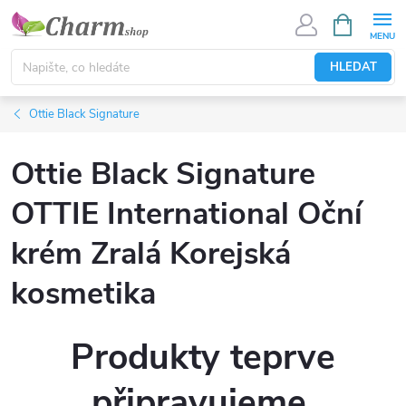
Přejít
NÁKUPNÍ
KOŠÍK
na
obsah
HLEDAT
Ottie Black Signature
Ottie Black Signature
OTTIE International Oční
krém Zralá Korejská
kosmetika
Produkty teprve
připravujeme.