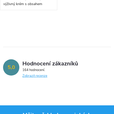
u
u
výživný krém s obsahem
hlemýždího sekretu - 50ml
k
k
O
t
t
v
ů
ů
l
á
Hodnocení zákazníků
d
5,0
164 hodnocení
a
Zobrazit recenze
c
í
p