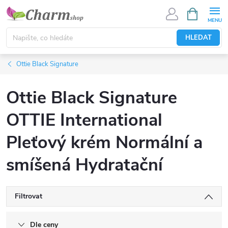
Přejít
NÁKUPNÍ
KOŠÍK
na
obsah
HLEDAT
Ottie Black Signature
Ottie Black Signature
OTTIE International
Pleťový krém Normální a
smíšená Hydratační
Filtrovat
Dle ceny