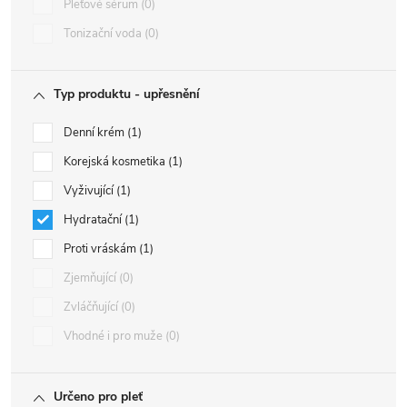
Pleťové sérum
0
Tonizační voda
0
Typ produktu - upřesnění
Denní krém
1
Korejská kosmetika
1
Vyživující
1
Hydratační
1
Proti vráskám
1
Zjemňující
0
Zvláčňující
0
Vhodné i pro muže
0
Určeno pro pleť