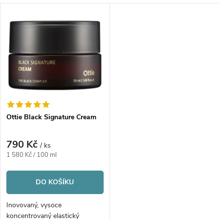
a
V
Nejprodávanější
z
ý
Abecedně
e
p
n
i
í
s
p
Ottie Black Signature Cream
p
r
790 Kč
/ ks
r
Měrná
1 580 Kč / 100 ml
o
cena:
o
DO KOŠÍKU
d
d
Inovovaný, vysoce
koncentrovaný elastický