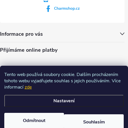
Charmshop.cz
Informace pro vás
Přijímáme online platby
Tento web používá soubory cookie. Dalším procházením
tohoto webu vyjadřujete souhlas s jejich používáním. Více
informací
zde
Nastavení
Copyright 2026
Charm-shop.cz
. Všechna práva vyhrazena.
Upravit
nastavení cookies
Odmítnout
Souhlasím
Vytvořil Shoptet