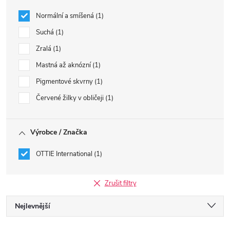
Normální a smíšená
1
Suchá
1
Zralá
1
Mastná až aknózní
1
Pigmentové skvrny
1
Červené žilky v obličeji
1
Výrobce / Značka
OTTIE International
1
Zrušit filtry
Ř
Nejlevnější
Nejdražší