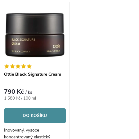
a
V
Nejprodávanější
z
ý
Abecedně
e
p
n
i
í
s
p
Ottie Black Signature Cream
p
r
790 Kč
/ ks
r
Měrná
1 580 Kč / 100 ml
o
cena:
o
DO KOŠÍKU
d
d
Inovovaný, vysoce
koncentrovaný elastický