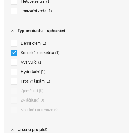
Pleťové sérum
1
Tonizační voda
1
Typ produktu - upřesnění
Denní krém
1
Korejská kosmetika
1
Vyživující
1
Hydratační
1
Proti vráskám
1
Zjemňující
0
Zvláčňující
0
Vhodné i pro muže
0
Určeno pro pleť