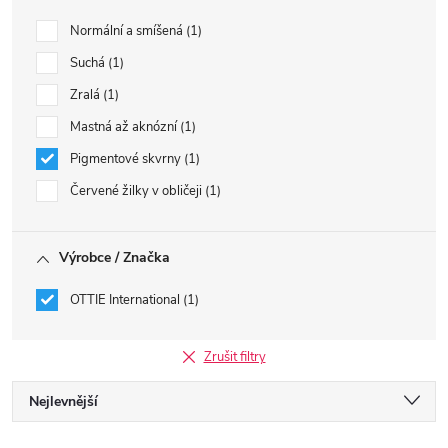
Normální a smíšená
1
Suchá
1
Zralá
1
Mastná až aknózní
1
Pigmentové skvrny
1
Červené žilky v obličeji
1
Výrobce / Značka
OTTIE International
1
Zrušit filtry
Ř
Nejlevnější
Nejdražší