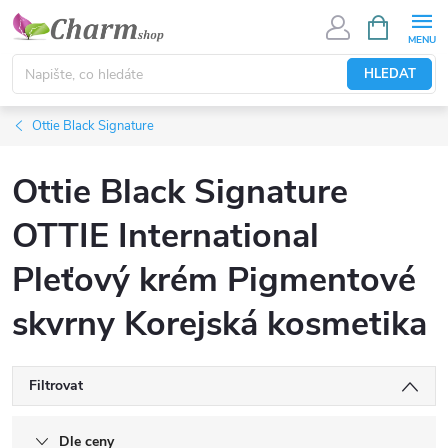
Přejít
NÁKUPNÍ
KOŠÍK
na
obsah
HLEDAT
Ottie Black Signature
Ottie Black Signature
OTTIE International
Pleťový krém Pigmentové
skvrny Korejská kosmetika
Filtrovat
Dle ceny