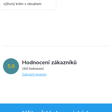
u
u
výživný krém s obsahem
hlemýždího sekretu - 50ml
k
k
O
t
t
v
ů
ů
l
á
Hodnocení zákazníků
d
5,0
164 hodnocení
a
Zobrazit recenze
c
í
p