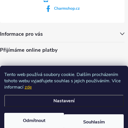
Charmshop.cz
Informace pro vás
Přijímáme online platby
Tento web používá soubory cookie. Dalším procházením
tohoto webu vyjadřujete souhlas s jejich používáním. Více
informací
zde
Nastavení
Copyright 2026
Charm-shop.cz
. Všechna práva vyhrazena.
Upravit
nastavení cookies
Odmítnout
Souhlasím
Vytvořil Shoptet