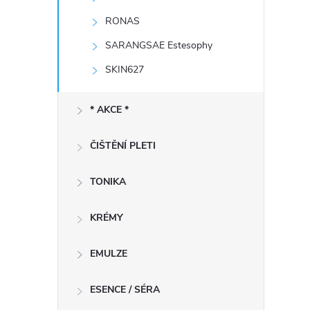
RONAS
í
SARANGSAE Estesophy
SKIN627
r
* AKCE *
ČIŠTĚNÍ PLETI
TONIKA
KRÉMY
EMULZE
ESENCE / SÉRA
i