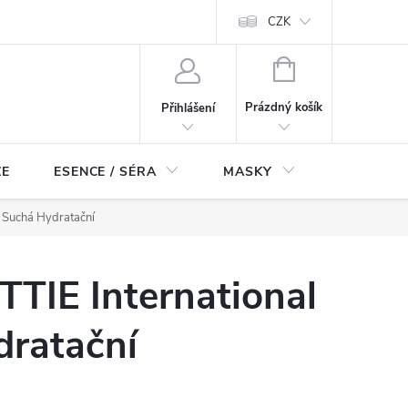
ch údajů
Odstoupení od smlouvy
CZK
NÁKUPNÍ
KOŠÍK
Prázdný košík
Přihlášení
ZE
ESENCE / SÉRA
MASKY
KOSMETI
m Suchá Hydratační
TTIE International
dratační