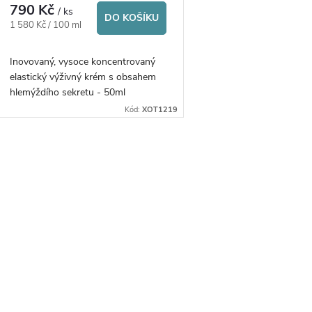
r
790 Kč
/ ks
d
DO KOŠÍKU
Měrná
1 580 Kč / 100 ml
o
cena:
u
Inovovaný, vysoce koncentrovaný
d
elastický výživný krém s obsahem
k
hlemýždího sekretu - 50ml
u
Kód:
XOT1219
t
k
ů
O
t
v
ů
á
d
a