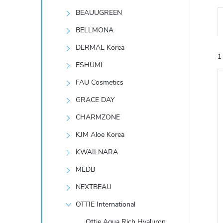
t
BEAUUGREEN
r
BELLMONA
DERMAL Korea
a
1
ESHUMI
n
FAU Cosmetics
GRACE DAY
n
CHARMZONE
í
KJM Aloe Korea
í
i
KWAILNARA
p
MEDB
a
NEXTBEAU
n
OTTIE International
Ottie Aqua Rich Hyaluron