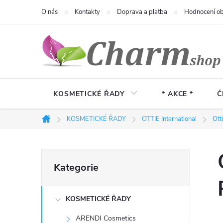
Přejít
O nás
Kontakty
Doprava a platba
Hodnocení o
na
obsah
KOSMETICKÉ ŘADY
* AKCE *
Č
KOSMETICKÉ ŘADY
OTTIE International
Ott
Domů
P
Přeskočit
Kategorie
kategorie
o
KOSMETICKÉ ŘADY
s
ARENDI Cosmetics