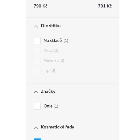
790
Kč
791
Kč
Dle štítku
Na skladě
1
Akce
0
Novinka
0
Tip
0
Značky
Ottie
1
Kosmetické řady