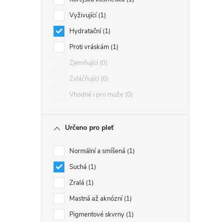
Vyživující
1
Hydratační
1
Proti vráskám
1
Zjemňující
0
Zvláčňující
0
Vhodné i pro muže
0
Určeno pro pleť
Normální a smíšená
1
Suchá
1
Zralá
1
Mastná až aknózní
1
Pigmentové skvrny
1