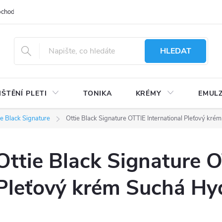
bchodu
Moje objednávka
Obchodní podmínky
Ochrana osobní
HLEDAT
IŠTĚNÍ PLETI
TONIKA
KRÉMY
EMUL
ie Black Signature
Ottie Black Signature OTTIE International Pleťový kré
Ottie Black Signature O
Pleťový krém Suchá Hy