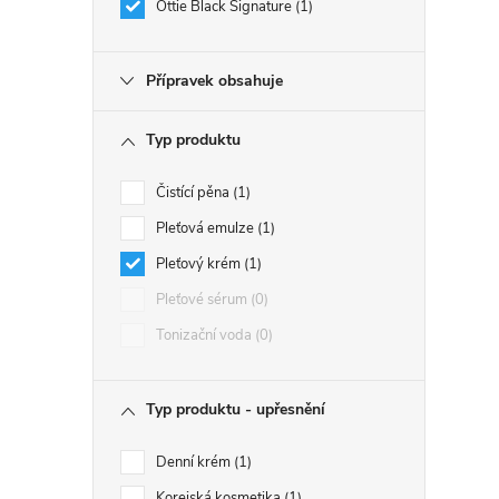
Ottie Black Signature
1
Přípravek obsahuje
Typ produktu
Čistící pěna
1
Pleťová emulze
1
Pleťový krém
1
Pleťové sérum
0
Tonizační voda
0
Typ produktu - upřesnění
Denní krém
1
Korejská kosmetika
1