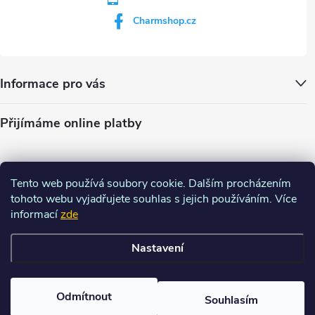
Charmshop.cz
Informace pro vás
Přijímáme online platby
Tento web používá soubory cookie. Dalším procházením
tohoto webu vyjadřujete souhlas s jejich používáním. Více
informací
zde
Nastavení
Copyright 2026
Charm-shop.cz
. Všechna práva vyhrazena.
Upravit
nastavení cookies
Odmítnout
Souhlasím
Vytvořil Shoptet