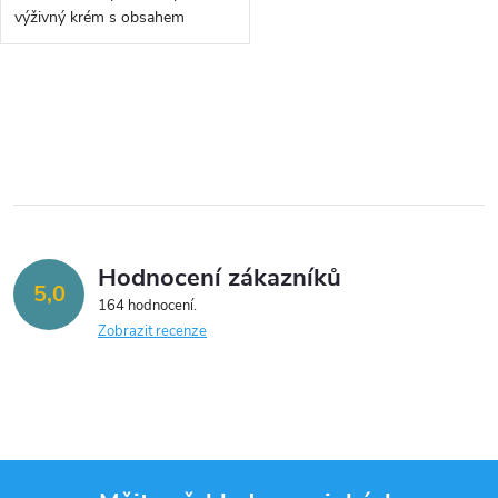
u
u
výživný krém s obsahem
hlemýždího sekretu - 50ml
k
k
O
t
t
v
ů
ů
l
á
Hodnocení zákazníků
d
5,0
164 hodnocení
a
Zobrazit recenze
c
í
p