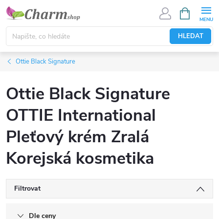
Přejít
NÁKUPNÍ
KOŠÍK
na
obsah
HLEDAT
Ottie Black Signature
Ottie Black Signature
OTTIE International
Pleťový krém Zralá
Korejská kosmetika
Filtrovat
Dle ceny