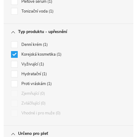
Pleťové sérum
1
Tonizační voda
1
Typ produktu - upřesnění
Denní krém
1
Korejská kosmetika
1
Vyživující
1
Hydratační
1
Proti vráskám
1
Zjemňující
0
Zvláčňující
0
Vhodné i pro muže
0
Určeno pro pleť