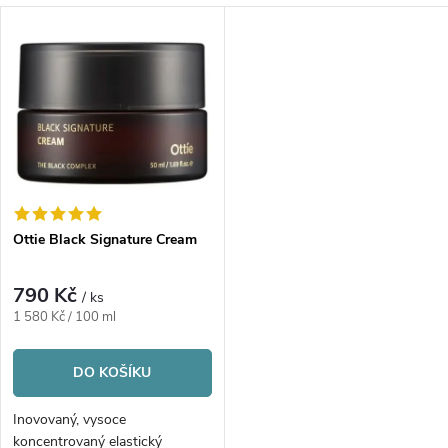
a
V
Nejprodávanější
z
ý
Abecedně
e
p
n
i
í
s
p
Ottie Black Signature Cream
p
r
790 Kč
/ ks
r
Měrná
1 580 Kč / 100 ml
o
cena:
o
DO KOŠÍKU
d
d
Inovovaný, vysoce
koncentrovaný elastický