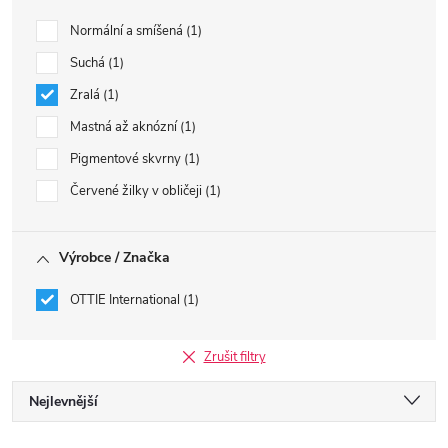
Normální a smíšená
1
Suchá
1
Zralá
1
Mastná až aknózní
1
Pigmentové skvrny
1
Červené žilky v obličeji
1
Výrobce / Značka
OTTIE International
1
Zrušit filtry
Ř
Nejlevnější
Nejdražší