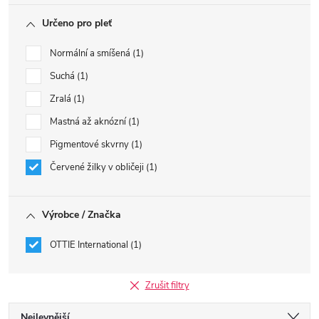
Určeno pro pleť
Normální a smíšená
1
Suchá
1
Zralá
1
Mastná až aknózní
1
Pigmentové skvrny
1
Červené žilky v obličeji
1
Výrobce / Značka
OTTIE International
1
Zrušit filtry
Nejlevnější