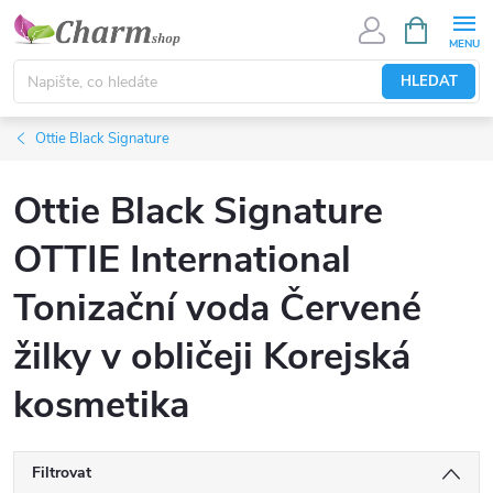
Přejít
NÁKUPNÍ
KOŠÍK
na
obsah
HLEDAT
Ottie Black Signature
Ottie Black Signature
OTTIE International
Tonizační voda Červené
žilky v obličeji Korejská
kosmetika
Filtrovat