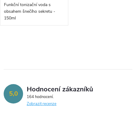
d
d
Funkční tonizační voda s
u
obsahem šnečího sekretu -
u
150ml
k
k
O
t
t
v
ů
ů
l
á
Hodnocení zákazníků
d
5,0
164 hodnocení
a
Zobrazit recenze
c
í