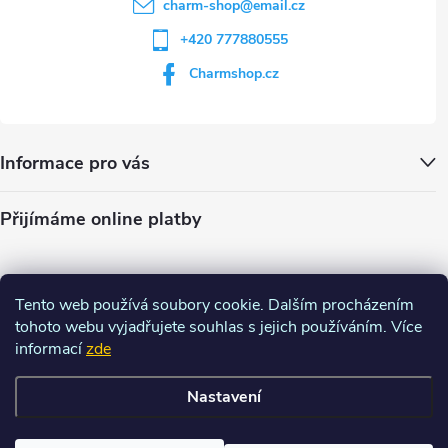
charm-shop
@
email.cz
+420 777880555
Charmshop.cz
Informace pro vás
Přijímáme online platby
Tento web používá soubory cookie. Dalším procházením
tohoto webu vyjadřujete souhlas s jejich používáním. Více
informací
zde
Nastavení
Copyright 2026
Charm-shop.cz
. Všechna práva vyhrazena.
Upravit
nastavení cookies