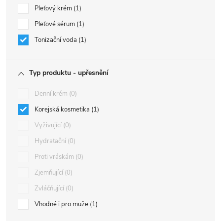
Pleťový krém
1
Pleťové sérum
1
Tonizační voda
1
Typ produktu - upřesnění
Denní krém
0
Korejská kosmetika
1
Vyživující
0
Hydratační
0
Proti vráskám
0
Zjemňující
0
Zvláčňující
0
Vhodné i pro muže
1