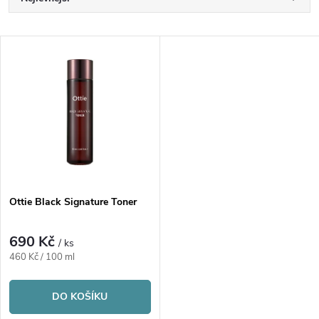
Ř
a
Nejdražší
V
Nejprodávanější
z
ý
Abecedně
e
p
n
i
í
s
p
Ottie Black Signature Toner
p
r
690 Kč
/ ks
r
Měrná
460 Kč / 100 ml
o
cena:
o
DO KOŠÍKU