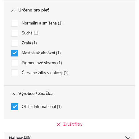
Určeno pro pleť
Normální a smíšená
1
Suchá
1
Zralá
1
Mastná až aknózní
1
Pigmentové skvrny
1
Červené žilky v obličeji
1
Výrobce / Značka
OTTIE International
1
Zrušit filtry
Nejlevnější