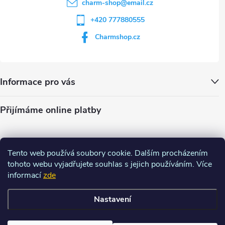
charm-shop
@
email.cz
+420 777880555
Charmshop.cz
Informace pro vás
Přijímáme online platby
Tento web používá soubory cookie. Dalším procházením
tohoto webu vyjadřujete souhlas s jejich používáním. Více
informací
zde
Nastavení
Copyright 2026
Charm-shop.cz
. Všechna práva vyhrazena.
Upravit
nastavení cookies