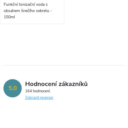
d
d
Funkční tonizační voda s
u
obsahem šnečího sekretu -
u
150ml
k
k
O
t
t
v
ů
ů
l
á
Hodnocení zákazníků
d
5,0
164 hodnocení
a
Zobrazit recenze
c
í