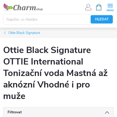
Přejít
NÁKUPNÍ
KOŠÍK
na
obsah
HLEDAT
Ottie Black Signature
Ottie Black Signature
OTTIE International
Tonizační voda Mastná až
aknózní Vhodné i pro
muže
Filtrovat