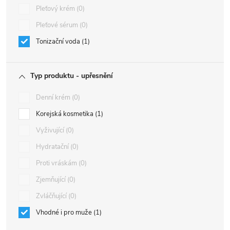
Pleťový krém
0
Pleťové sérum
0
Tonizační voda
1
Typ produktu - upřesnění
Denní krém
0
Korejská kosmetika
1
Vyživující
0
Hydratační
0
Proti vráskám
0
Zjemňující
0
Zvláčňující
0
Vhodné i pro muže
1