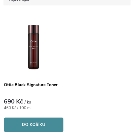
Ř
a
Nejdražší
V
Nejprodávanější
z
ý
Abecedně
e
p
n
i
í
s
p
Ottie Black Signature Toner
p
r
690 Kč
/ ks
r
Měrná
460 Kč / 100 ml
o
cena:
o
DO KOŠÍKU