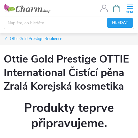
Přejít
NÁKUPNÍ
KOŠÍK
na
obsah
HLEDAT
Ottie Gold Prestige Resilience
Ottie Gold Prestige OTTIE
International Čistící pěna
Zralá Korejská kosmetika
Produkty teprve
připravujeme.