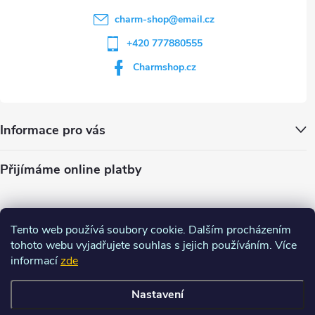
charm-shop
@
email.cz
+420 777880555
Charmshop.cz
Informace pro vás
Přijímáme online platby
Tento web používá soubory cookie. Dalším procházením
tohoto webu vyjadřujete souhlas s jejich používáním. Více
informací
zde
Nastavení
Copyright 2026
Charm-shop.cz
. Všechna práva vyhrazena.
Upravit