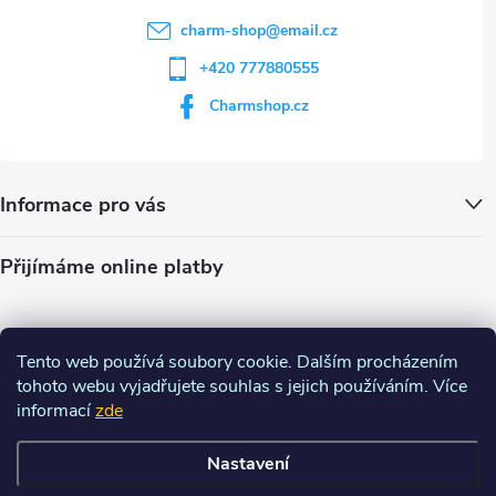
charm-shop
@
email.cz
+420 777880555
Charmshop.cz
Informace pro vás
Přijímáme online platby
Tento web používá soubory cookie. Dalším procházením
tohoto webu vyjadřujete souhlas s jejich používáním. Více
informací
zde
Nastavení
Copyright 2026
Charm-shop.cz
. Všechna práva vyhrazena.
Upravit