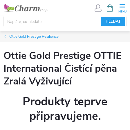
Přejít
NÁKUPNÍ
KOŠÍK
na
obsah
HLEDAT
Ottie Gold Prestige Resilience
Ottie Gold Prestige OTTIE
International Čistící pěna
Zralá Vyživující
Produkty teprve
připravujeme.