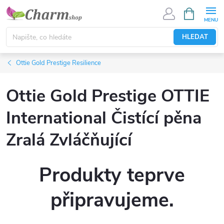
Přejít
NÁKUPNÍ
KOŠÍK
na
obsah
HLEDAT
Ottie Gold Prestige Resilience
Ottie Gold Prestige OTTIE
International Čistící pěna
Zralá Zvláčňující
Produkty teprve
připravujeme.