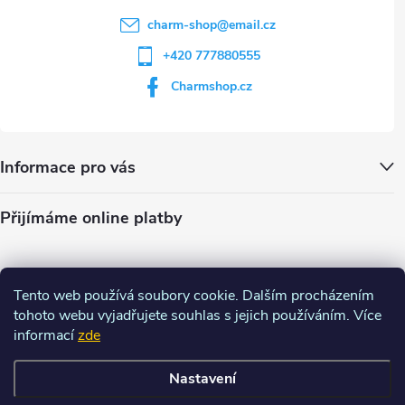
charm-shop
@
email.cz
+420 777880555
Charmshop.cz
Informace pro vás
Přijímáme online platby
Tento web používá soubory cookie. Dalším procházením
tohoto webu vyjadřujete souhlas s jejich používáním. Více
informací
zde
Nastavení
Copyright 2026
Charm-shop.cz
. Všechna práva vyhrazena.
Upravit