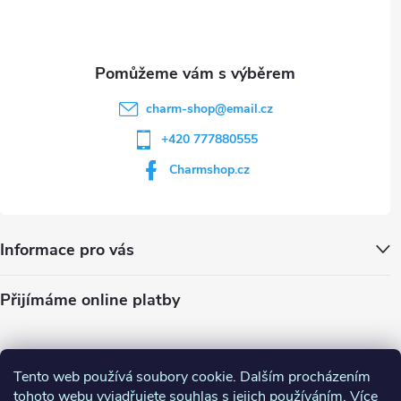
i
í
s
u
charm-shop
@
email.cz
+420 777880555
Charmshop.cz
Informace pro vás
Přijímáme online platby
Tento web používá soubory cookie. Dalším procházením
tohoto webu vyjadřujete souhlas s jejich používáním. Více