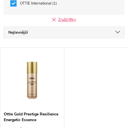
OTTIE International
1
Zrušit filtry
Ř
Nejlevnější
a
Nejdražší
V
Nejprodávanější
z
ý
Abecedně
e
p
n
i
í
s
p
Ottie Gold Prestige Resilience
Energetic Essence
p