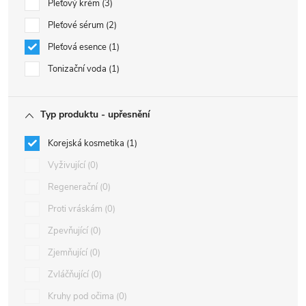
Pleťový krém
3
Pleťové sérum
2
Pleťová esence
1
Tonizační voda
1
Typ produktu - upřesnění
Korejská kosmetika
1
Vyživující
0
Regenerační
0
Proti vráskám
0
Zpevňující
0
Zjemňující
0
Zvláčňující
0
Kruhy pod očima
0