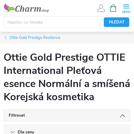
Přejít
NÁKUPNÍ
KOŠÍK
na
obsah
HLEDAT
Ottie Gold Prestige Resilience
Ottie Gold Prestige OTTIE
International Pleťová
esence Normální a smíšená
Korejská kosmetika
Filtrovat
Dle ceny