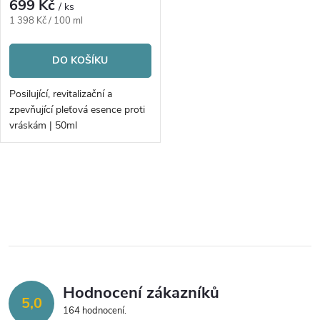
r
699 Kč
/ ks
r
Měrná
1 398 Kč / 100 ml
o
cena:
o
DO KOŠÍKU
d
d
Posilující, revitalizační a
u
zpevňující pleťová esence proti
u
vráskám | 50ml
k
k
O
t
t
v
ů
ů
l
á
Hodnocení zákazníků
d
5,0
164 hodnocení