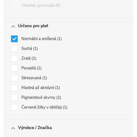
Vhodné i pro muže
0
Určeno pro pleť
Normální a smíšená
1
Suchá
1
Zralá
1
Povadlá
1
Stresovaná
1
Mastná až aknózní
1
Pigmentové skvrny
1
Červené žilky v obličeji
1
Výrobce / Značka