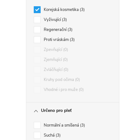
Korejská kosmetika
3
Vyživující
3
Regenerační
3
Proti vráskám
3
Zpevňující
0
Zjemňující
0
Zvláčňující
0
Kruhy pod očima
0
Vhodné i pro muže
0
Určeno pro pleť
Normální a smíšená
3
Suchá
3