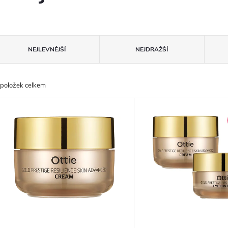
Ř
NEJLEVNĚJŠÍ
NEJDRAŽŠÍ
a
položek celkem
z
V
e
ý
n
p
p
s
r