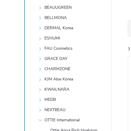
t
BEAUUGREEN
r
BELLMONA
DERMAL Korea
a
ESHUMI
n
FAU Cosmetics
3
GRACE DAY
n
CHARMZONE
í
KJM Aloe Korea
KWAILNARA
p
í
MEDB
i
a
NEXTBEAU
n
OTTIE International
Ottie Aqua Rich Hyaluron