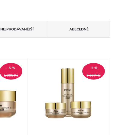
NEJPRODÁVANĚJŠÍ
ABECEDNĚ
–5 %
–5 %
1 398 Kč
2 097 Kč