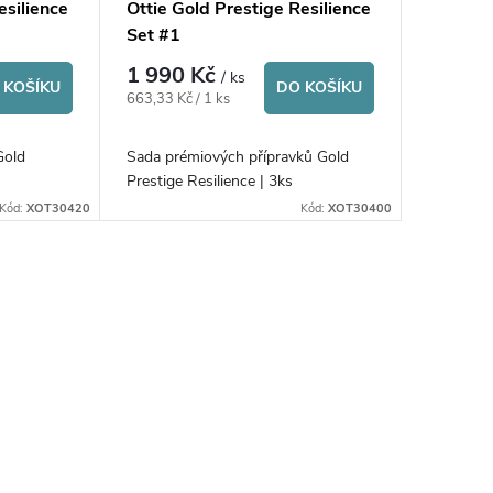
esilience
Ottie Gold Prestige Resilience
Set #1
1 990 Kč
/ ks
 KOŠÍKU
DO KOŠÍKU
Měrná
663,33 Kč / 1 ks
cena:
Gold
Sada prémiových přípravků Gold
s
Prestige Resilience | 3ks
Kód:
XOT30420
Kód:
XOT30400