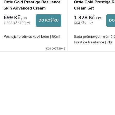
p
Ottie Gold Prestige Resilience
Ottie Gold Prestige R
o
Skin Advanced Cream
Cream Set
r
699 Kč
1 328 Kč
/ ks
/ ks
d
DO KOŠÍKU
DO
Měrná
Měrná
1 398 Kč / 100 ml
664 Kč / 1 ks
o
cena:
cena:
u
Posilující protivráskový krém | 50ml
Sada prémiových krémů 
d
Prestige Resilience | 2k
k
Kód:
XOT3042
u
t
k
O
ů
t
v
ů
á
d