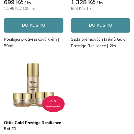
r
699 Kč
1 328 Kč
/ ks
/ ks
r
Měrná
Měrná
1 398 Kč / 100 ml
664 Kč / 1 ks
o
cena:
cena:
o
DO KOŠÍKU
DO KOŠÍKU
d
d
Posilující protivráskový krém |
Sada prémiových krémů Gold
u
50ml
Prestige Resilience | 2ks
u
k
k
t
t
ů
ů
–5 %
2 097 Kč
Ottie Gold Prestige Resilience
Set #1