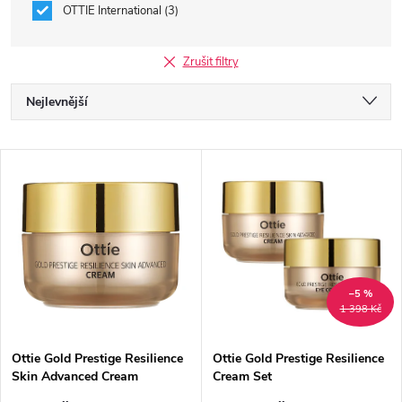
OTTIE International
3
Zrušit filtry
Ř
Nejlevnější
a
Nejdražší
V
Nejprodávanější
z
ý
Abecedně
e
p
n
i
–5 %
1 398 Kč
í
s
p
Ottie Gold Prestige Resilience
Ottie Gold Prestige Resilience
Skin Advanced Cream
Cream Set
p