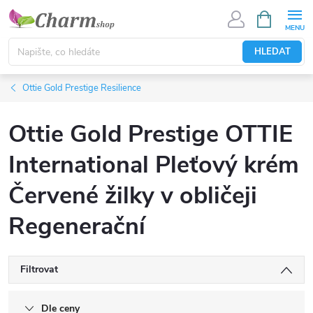
Přejít
NÁKUPNÍ
KOŠÍK
na
obsah
HLEDAT
Ottie Gold Prestige Resilience
Ottie Gold Prestige OTTIE
International Pleťový krém
Červené žilky v obličeji
Regenerační
Filtrovat
Dle ceny