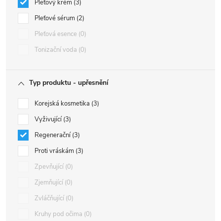
Pleťový krém
3
Pleťové sérum
2
Pleťová esence
0
Tonizační voda
0
Typ produktu - upřesnění
Korejská kosmetika
3
Vyživující
3
Regenerační
3
Proti vráskám
3
Zpevňující
0
Zjemňující
0
Zvláčňující
0
Kruhy pod očima
0