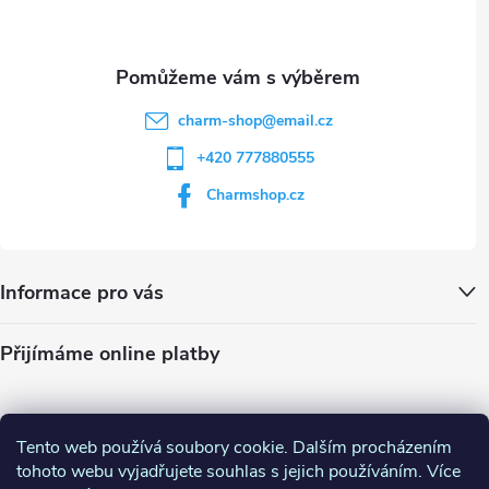
í
s
u
charm-shop
@
email.cz
+420 777880555
Charmshop.cz
Informace pro vás
Přijímáme online platby
Tento web používá soubory cookie. Dalším procházením
tohoto webu vyjadřujete souhlas s jejich používáním. Více