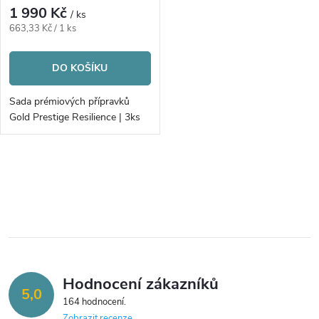
1 990 Kč
/ ks
Měrná
663,33 Kč / 1 ks
cena:
DO KOŠÍKU
Sada prémiových přípravků
Gold Prestige Resilience | 3ks
O
v
l
á
Hodnocení zákazníků
d
5,0
164 hodnocení
Zobrazit recenze