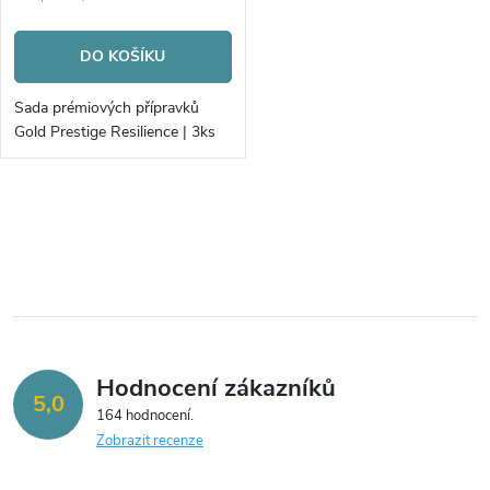
cena:
DO KOŠÍKU
Sada prémiových přípravků
Gold Prestige Resilience | 3ks
O
v
l
á
Hodnocení zákazníků
d
5,0
164 hodnocení
a
Zobrazit recenze
c