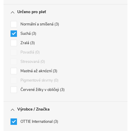
Určeno pro pleť
Normální a smíšená
3
Suchá
3
Zralá
3
Povadlá
0
Stresovaná
0
Mastná až aknózní
3
Pigmentové skvrny
0
Červené žilky v obličeji
3
Výrobce / Značka
OTTIE International
3