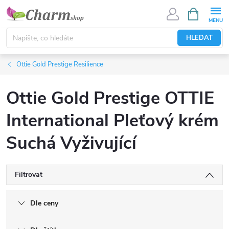
Přejít
NÁKUPNÍ
KOŠÍK
na
obsah
HLEDAT
Ottie Gold Prestige Resilience
Ottie Gold Prestige OTTIE
International Pleťový krém
Suchá Vyživující
Filtrovat
Dle ceny