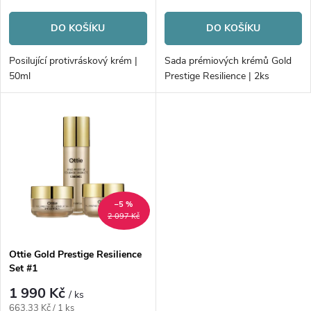
o
cena:
cena:
o
DO KOŠÍKU
DO KOŠÍKU
d
d
Posilující protivráskový krém |
Sada prémiových krémů Gold
u
50ml
Prestige Resilience | 2ks
u
k
k
t
t
ů
ů
–5 %
2 097 Kč
Ottie Gold Prestige Resilience
Set #1
1 990 Kč
/ ks
Měrná
663,33 Kč / 1 ks