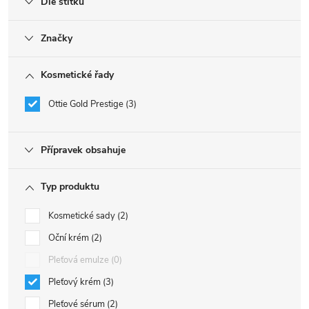
Dle štítku
Značky
Kosmetické řady
Ottie Gold Prestige
3
Přípravek obsahuje
Typ produktu
Kosmetické sady
2
Oční krém
2
Pleťová emulze
0
Pleťový krém
3
Pleťové sérum
2