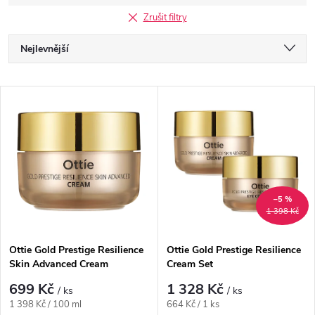
Zrušit filtry
Ř
Nejlevnější
a
Nejdražší
V
Nejprodávanější
z
ý
Abecedně
e
p
n
i
–5 %
1 398 Kč
í
s
p
Ottie Gold Prestige Resilience
Ottie Gold Prestige Resilience
Skin Advanced Cream
Cream Set
p
r
699 Kč
1 328 Kč
/ ks
/ ks
r
Měrná
Měrná
1 398 Kč / 100 ml
664 Kč / 1 ks