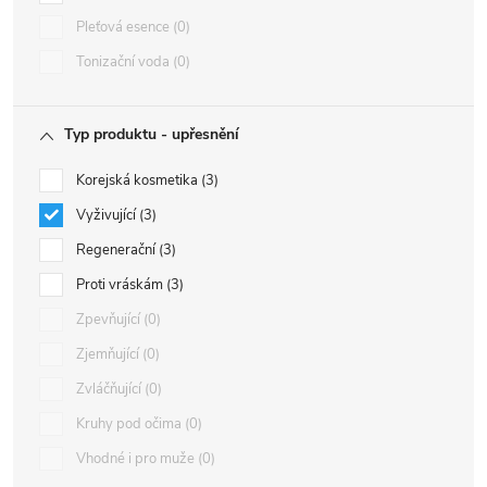
Pleťová esence
0
Tonizační voda
0
Typ produktu - upřesnění
Korejská kosmetika
3
Vyživující
3
Regenerační
3
Proti vráskám
3
Zpevňující
0
Zjemňující
0
Zvláčňující
0
Kruhy pod očima
0
Vhodné i pro muže
0