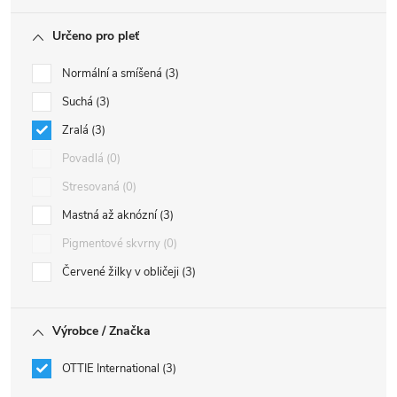
Určeno pro pleť
Normální a smíšená
3
Suchá
3
Zralá
3
Povadlá
0
Stresovaná
0
Mastná až aknózní
3
Pigmentové skvrny
0
Červené žilky v obličeji
3
Výrobce / Značka
OTTIE International
3