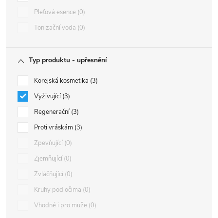
Pleťová esence
0
Tonizační voda
0
Typ produktu - upřesnění
Korejská kosmetika
3
Vyživující
3
Regenerační
3
Proti vráskám
3
Zpevňující
0
Zjemňující
0
Zvláčňující
0
Kruhy pod očima
0
Vhodné i pro muže
0