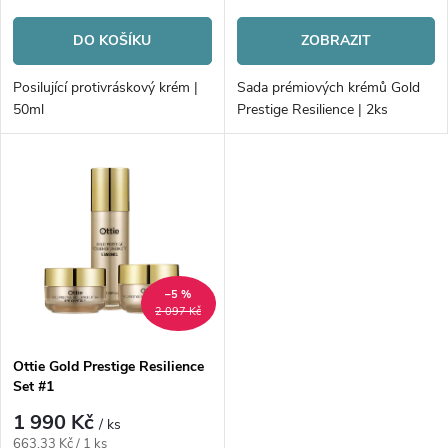
o
cena:
cena:
o
DO KOŠÍKU
ZOBRAZIT
d
d
Posilující protivráskový krém |
Sada prémiových krémů Gold
u
50ml
Prestige Resilience | 2ks
u
k
k
t
t
ů
ů
–5 %
2 097 Kč
Ottie Gold Prestige Resilience
Set #1
1 990 Kč
/ ks
Měrná
663,33 Kč / 1 ks