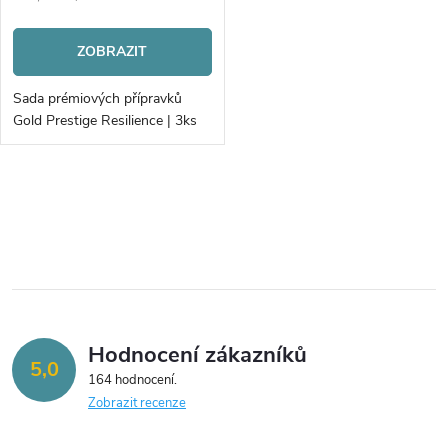
cena:
ZOBRAZIT
Sada prémiových přípravků
Gold Prestige Resilience | 3ks
O
v
l
á
Hodnocení zákazníků
d
5,0
164 hodnocení
a
Zobrazit recenze
c