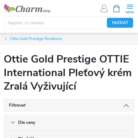
Přejít
NÁKUPNÍ
KOŠÍK
na
obsah
HLEDAT
Ottie Gold Prestige Resilience
Ottie Gold Prestige OTTIE
International Pleťový krém
Zralá Vyživující
Filtrovat
Dle ceny