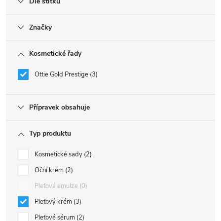
Dle štítku
Značky
Kosmetické řady
Ottie Gold Prestige
3
Přípravek obsahuje
Typ produktu
Kosmetické sady
2
Oční krém
2
Pleťová emulze
0
Pleťový krém
3
Pleťové sérum
2