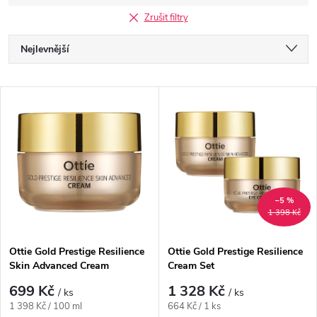
Zrušit filtry
Ř
Nejlevnější
a
Nejdražší
V
Nejprodávanější
z
ý
Abecedně
e
p
n
i
–5 %
1 398 Kč
í
s
p
Ottie Gold Prestige Resilience
Ottie Gold Prestige Resilience
Skin Advanced Cream
Cream Set
p
r
699 Kč
1 328 Kč
/ ks
/ ks
r
Měrná
Měrná
1 398 Kč / 100 ml
664 Kč / 1 ks