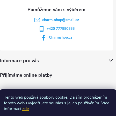
u
charm-shop
@
email.cz
+420 777880555
Charmshop.cz
Informace pro vás
Přijímáme online platby
Tento web používá soubory cookie. Dalším procházením
tohoto webu vyjadřujete souhlas s jejich používáním. Více
informací
zde