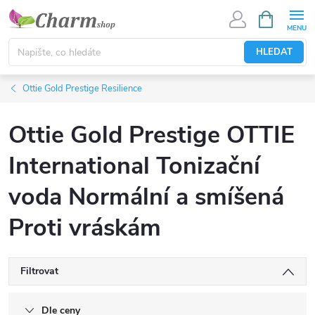
Přejít
NÁKUPNÍ
KOŠÍK
na
obsah
HLEDAT
Ottie Gold Prestige Resilience
Ottie Gold Prestige OTTIE
International Tonizační
voda Normální a smíšená
Proti vráskám
Filtrovat
Dle ceny