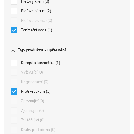
Pleťový krém
3
Pleťové sérum
2
Pleťová esence
0
Tonizační voda
1
Typ produktu - upřesnění
Korejská kosmetika
1
Vyživující
0
Regenerační
0
Proti vráskám
1
Zpevňující
0
Zjemňující
0
Zvláčňující
0
Kruhy pod očima
0