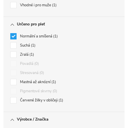
Vhodné i pro muže
1
Určeno pro pleť
Normální a smíšená
1
Suchá
1
Zralá
1
Povadlá
0
Stresovaná
0
Mastná až aknózní
1
Pigmentové skvrny
0
Červené žilky v obličeji
1
Výrobce / Značka