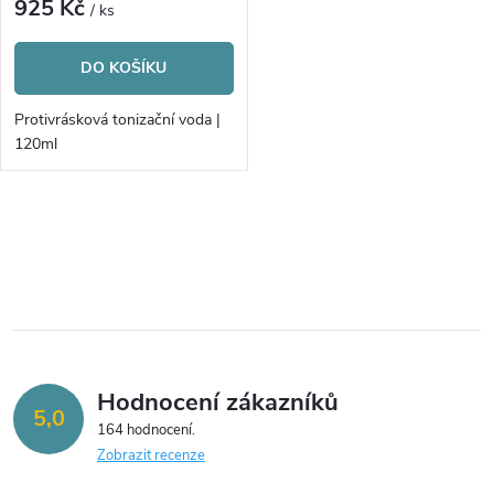
r
925 Kč
/ ks
r
o
DO KOŠÍKU
o
d
Protivrásková tonizační voda |
d
120ml
u
u
k
O
k
v
t
t
l
ů
á
ů
Hodnocení zákazníků
d
5,0
164 hodnocení
a
Zobrazit recenze