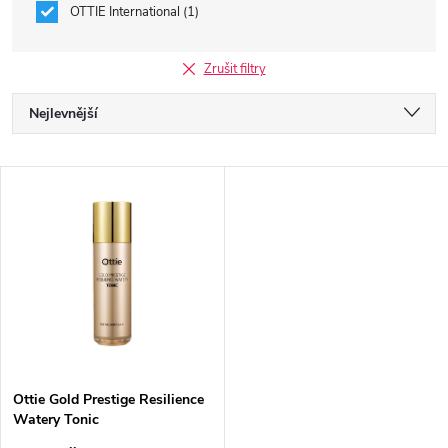
OTTIE International
1
Zrušit filtry
Ř
Nejlevnější
a
Nejdražší
V
Nejprodávanější
z
ý
Abecedně
e
p
n
i
í
s
p
Ottie Gold Prestige Resilience
Watery Tonic
p