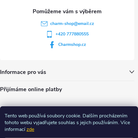
u
charm-shop
@
email.cz
+420 777880555
Charmshop.cz
Informace pro vás
Přijímáme online platby
Tento web používá soubory cookie. Dalším procházením
tohoto webu vyjadřujete souhlas s jejich používáním. Více
informací
zde