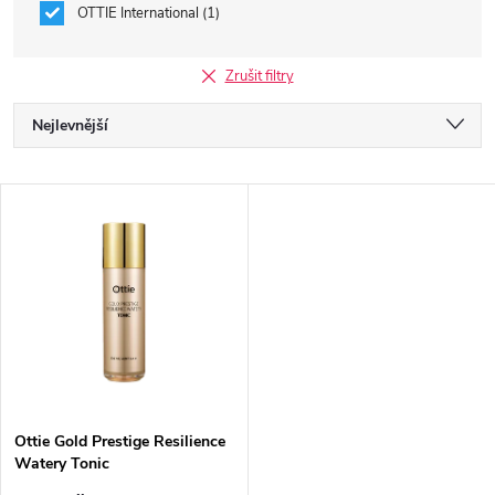
OTTIE International
1
Zrušit filtry
Ř
Nejlevnější
a
Nejdražší
V
Nejprodávanější
z
ý
Abecedně
e
p
n
i
í
s
p
Ottie Gold Prestige Resilience
Watery Tonic
p