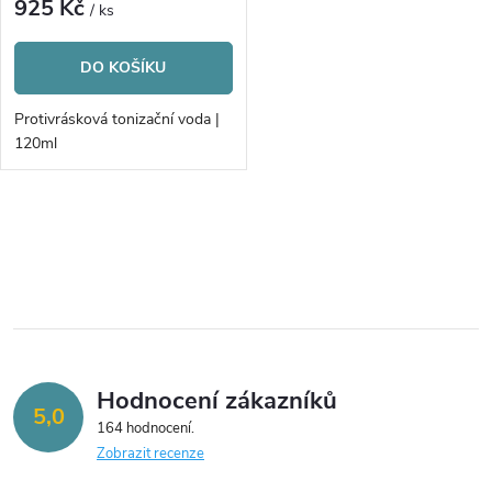
r
925 Kč
/ ks
r
o
DO KOŠÍKU
o
d
Protivrásková tonizační voda |
d
120ml
u
u
k
O
k
v
t
t
l
ů
á
ů
Hodnocení zákazníků
d
5,0
164 hodnocení
a
Zobrazit recenze