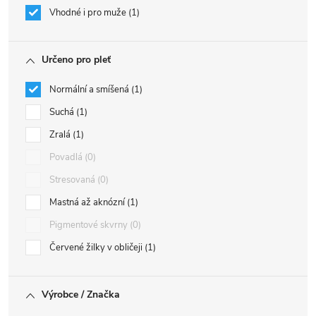
Vhodné i pro muže
1
Určeno pro pleť
Normální a smíšená
1
Suchá
1
Zralá
1
Povadlá
0
Stresovaná
0
Mastná až aknózní
1
Pigmentové skvrny
0
Červené žilky v obličeji
1
Výrobce / Značka