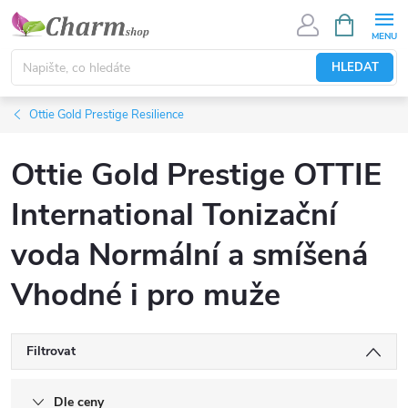
Přejít
NÁKUPNÍ
KOŠÍK
na
obsah
HLEDAT
Ottie Gold Prestige Resilience
Ottie Gold Prestige OTTIE
International Tonizační
voda Normální a smíšená
Vhodné i pro muže
Filtrovat
Dle ceny