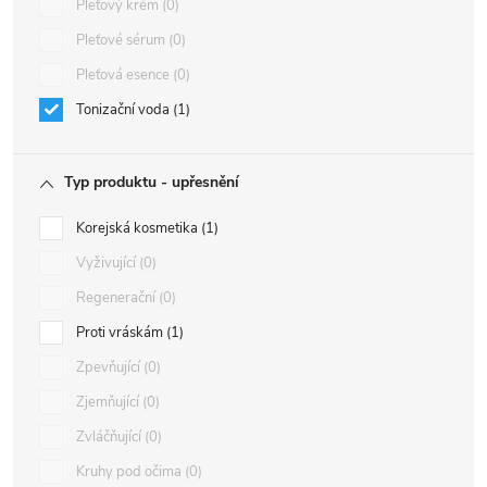
Pleťový krém
0
Pleťové sérum
0
Pleťová esence
0
Tonizační voda
1
Typ produktu - upřesnění
Korejská kosmetika
1
Vyživující
0
Regenerační
0
Proti vráskám
1
Zpevňující
0
Zjemňující
0
Zvláčňující
0
Kruhy pod očima
0