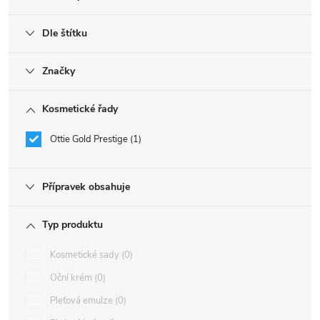
Dle štítku
Značky
Kosmetické řady
Ottie Gold Prestige
1
Přípravek obsahuje
Typ produktu
Kosmetické sady
0
Oční krém
0
Pleťová emulze
0