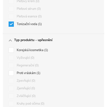
Pleťový krém
0
Pleťové sérum
0
Pleťová esence
0
Tonizační voda
1
Typ produktu - upřesnění
Korejská kosmetika
1
Vyživující
0
Regenerační
0
Proti vráskám
1
Zpevňující
0
Zjemňující
0
Zvláčňující
0
Kruhy pod očima
0