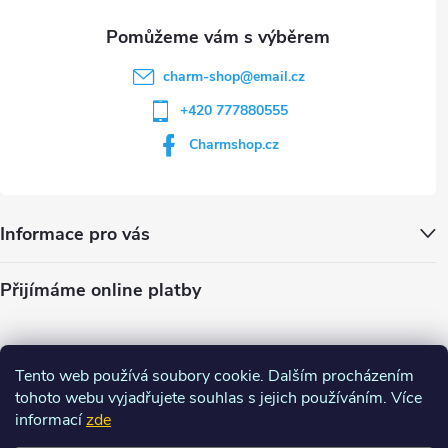
u
charm-shop
@
email.cz
+420 777880555
Charmshop.cz
Informace pro vás
Přijímáme online platby
Tento web používá soubory cookie. Dalším procházením
tohoto webu vyjadřujete souhlas s jejich používáním. Více
informací
zde