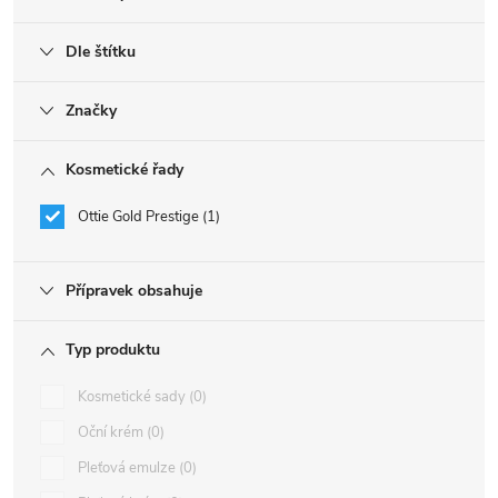
Dle štítku
Značky
Kosmetické řady
Ottie Gold Prestige
1
Přípravek obsahuje
Typ produktu
Kosmetické sady
0
Oční krém
0
Pleťová emulze
0