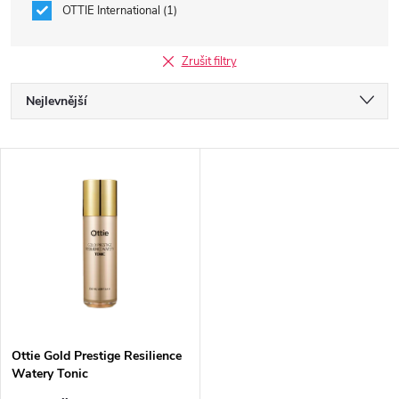
OTTIE International
1
Zrušit filtry
Ř
Nejlevnější
a
Nejdražší
V
Nejprodávanější
z
ý
Abecedně
e
p
n
i
í
s
p
Ottie Gold Prestige Resilience
Watery Tonic
p