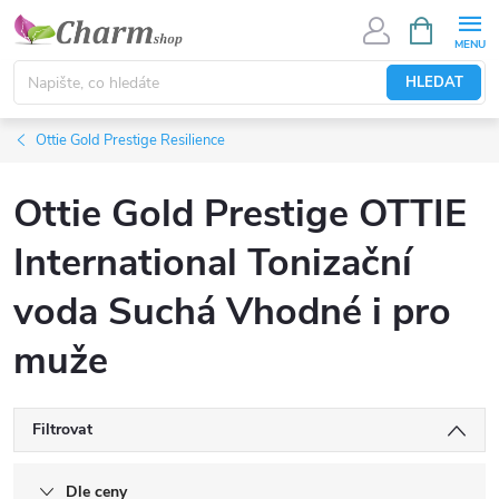
Přejít
NÁKUPNÍ
KOŠÍK
na
obsah
HLEDAT
Ottie Gold Prestige Resilience
Ottie Gold Prestige OTTIE
International Tonizační
voda Suchá Vhodné i pro
muže
Filtrovat
Dle ceny