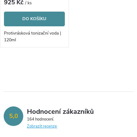
r
925 Kč
/ ks
r
o
DO KOŠÍKU
o
d
Protivrásková tonizační voda |
d
120ml
u
u
k
O
k
v
t
t
l
ů
á
ů
Hodnocení zákazníků
d
5,0
164 hodnocení
a
Zobrazit recenze