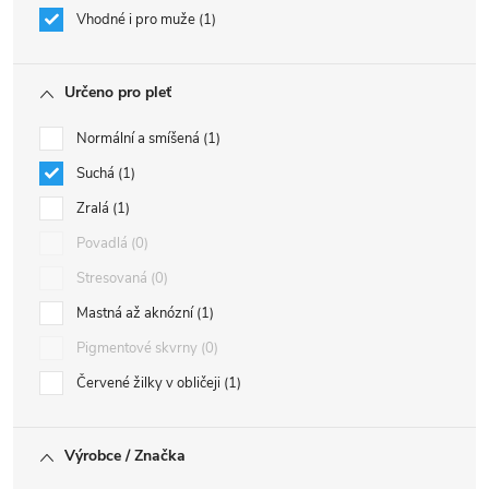
Vhodné i pro muže
1
Určeno pro pleť
Normální a smíšená
1
Suchá
1
Zralá
1
Povadlá
0
Stresovaná
0
Mastná až aknózní
1
Pigmentové skvrny
0
Červené žilky v obličeji
1
Výrobce / Značka