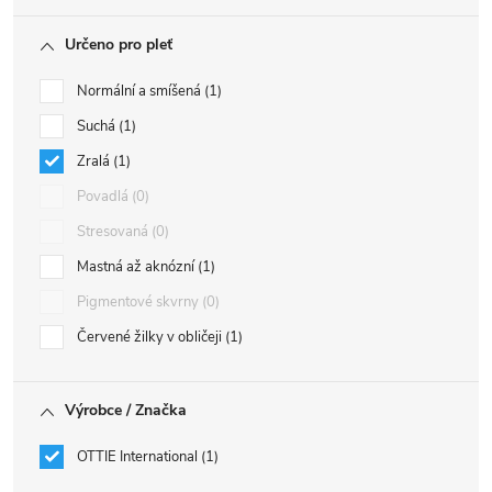
Určeno pro pleť
Normální a smíšená
1
Suchá
1
Zralá
1
Povadlá
0
Stresovaná
0
Mastná až aknózní
1
Pigmentové skvrny
0
Červené žilky v obličeji
1
Výrobce / Značka
OTTIE International
1