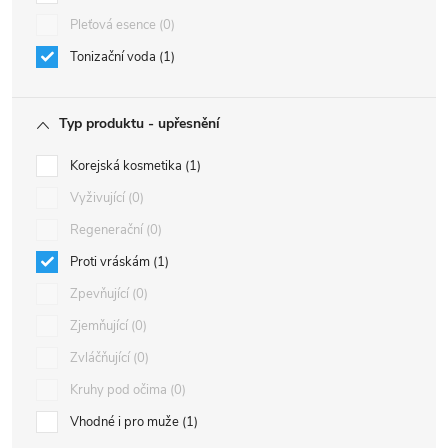
Pleťová esence
0
Tonizační voda
1
Typ produktu - upřesnění
Korejská kosmetika
1
Vyživující
0
Regenerační
0
Proti vráskám
1
Zpevňující
0
Zjemňující
0
Zvláčňující
0
Kruhy pod očima
0
Vhodné i pro muže
1