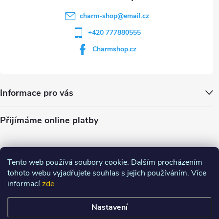
charm-shop
@
email.cz
+420 777880555
Charmshop.cz
Informace pro vás
Přijímáme online platby
Tento web používá soubory cookie. Dalším procházením
tohoto webu vyjadřujete souhlas s jejich používáním. Více
informací
zde
Nastavení