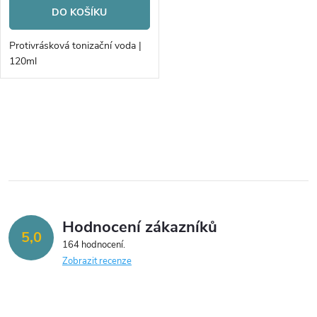
o
DO KOŠÍKU
o
d
Protivrásková tonizační voda |
d
120ml
u
u
k
O
k
v
t
t
l
ů
á
ů
Hodnocení zákazníků
d
5,0
164 hodnocení
a
Zobrazit recenze
c