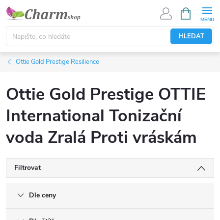
Přejít
NÁKUPNÍ
KOŠÍK
na
obsah
HLEDAT
Ottie Gold Prestige Resilience
Ottie Gold Prestige OTTIE
International Tonizační
voda Zralá Proti vráskám
Filtrovat
Dle ceny