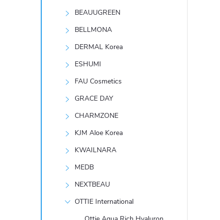
t
BEAUUGREEN
r
BELLMONA
DERMAL Korea
a
ESHUMI
n
FAU Cosmetics
GRACE DAY
n
CHARMZONE
í
KJM Aloe Korea
KWAILNARA
p
MEDB
a
NEXTBEAU
n
OTTIE International
Ottie Aqua Rich Hyaluron