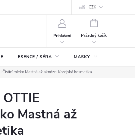
ch údajů
Odstoupení od smlouvy
CZK
NÁKUPNÍ
KOŠÍK
Prázdný košík
Přihlášení
ZE
ESENCE / SÉRA
MASKY
KOSMETI
al Čistící mléko Mastná až aknózní Korejská kosmetika
a OTTIE
léko Mastná až
tika