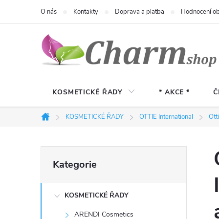
Přejít
O nás
Kontakty
Doprava a platba
Hodnocení o
na
obsah
KOSMETICKÉ ŘADY
* AKCE *
Č
KOSMETICKÉ ŘADY
OTTIE International
Ott
Domů
P
Přeskočit
Kategorie
kategorie
o
KOSMETICKÉ ŘADY
s
ARENDI Cosmetics