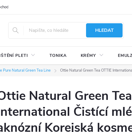
bchodu
Moje objednávka
Obchodní podmínky
Ochrana osobní
HLEDAT
IŠTĚNÍ PLETI
TONIKA
KRÉMY
EMUL
ie Pure Natural Green Tea Line
Ottie Natural Green Tea OTTIE Internation
Ottie Natural Green Te
International Čistící m
aknózní Korejská kosme