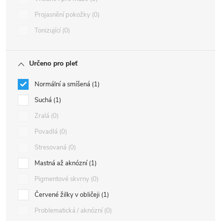
Projasnění pokožky
0
Tonizující
0
Určeno pro pleť
Normální a smíšená
1
Suchá
1
Zralá
0
Povadlá
0
Stresovaná
0
Mastná až aknózní
1
Pigmentové skvrny
0
Červené žilky v obličeji
1
Problematická / aknózní
0