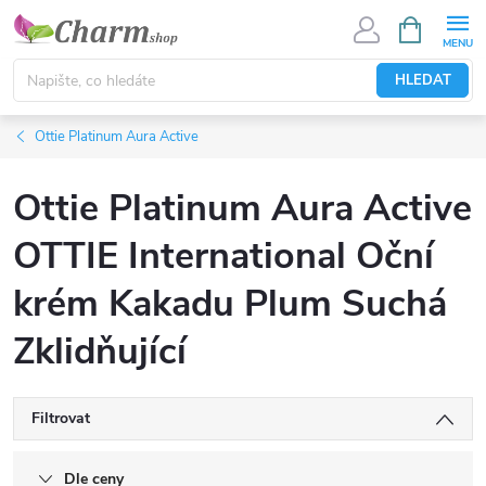
Přejít
NÁKUPNÍ
KOŠÍK
na
obsah
HLEDAT
Ottie Platinum Aura Active
Ottie Platinum Aura Active
OTTIE International Oční
krém Kakadu Plum Suchá
Zklidňující
Filtrovat
Dle ceny