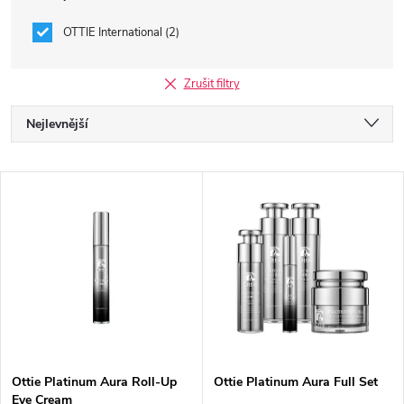
OTTIE International
2
Zrušit filtry
Ř
Nejlevnější
a
Nejdražší
V
Nejprodávanější
z
ý
Abecedně
e
p
n
i
í
s
p
Ottie Platinum Aura Roll-Up
Ottie Platinum Aura Full Set
Eye Cream