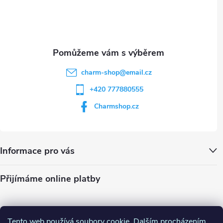
i
í
s
u
charm-shop
@
email.cz
+420 777880555
Charmshop.cz
Informace pro vás
Přijímáme online platby
Tento web používá soubory cookie. Dalším procházením