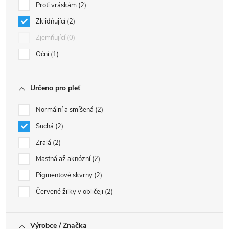
Proti vráskám
2
Zklidňující
2
Zjemňující
0
Oční
1
Určeno pro pleť
Normální a smíšená
2
Suchá
2
Zralá
2
Mastná až aknózní
2
Pigmentové skvrny
2
Červené žilky v obličeji
2
Výrobce / Značka