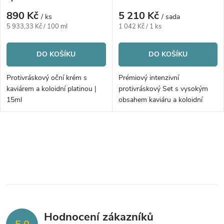
p
r
890 Kč
5 210 Kč
/ ks
/ sada
r
Měrná
Měrná
5 933,33 Kč / 100 ml
1 042 Kč / 1 ks
o
cena:
cena:
o
DO KOŠÍKU
DO KOŠÍKU
d
d
Protivráskový oční krém s
Prémiový intenzivní
u
kaviárem a koloidní platinou |
protivráskový Set s vysokým
u
15ml
obsahem kaviáru a koloidní
platinou | 5ks
k
k
O
t
t
v
ů
ů
l
á
Hodnocení zákazníků
d