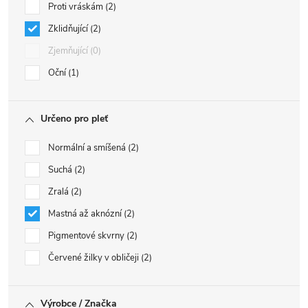
Proti vráskám
2
Zklidňující
2
Zjemňující
0
Oční
1
Určeno pro pleť
Normální a smíšená
2
Suchá
2
Zralá
2
Mastná až aknózní
2
Pigmentové skvrny
2
Červené žilky v obličeji
2
Výrobce / Značka