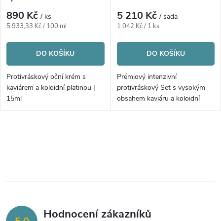
p
r
890 Kč
5 210 Kč
/ ks
/ sada
r
Měrná
Měrná
5 933,33 Kč / 100 ml
1 042 Kč / 1 ks
o
cena:
cena:
o
DO KOŠÍKU
DO KOŠÍKU
d
d
Protivráskový oční krém s
Prémiový intenzivní
u
kaviárem a koloidní platinou |
protivráskový Set s vysokým
u
15ml
obsahem kaviáru a koloidní
platinou | 5ks
k
k
O
t
t
v
ů
ů
l
á
Hodnocení zákazníků
d