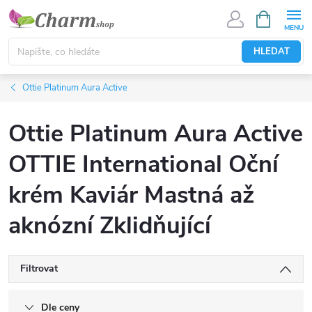
Přejít
NÁKUPNÍ
KOŠÍK
na
obsah
HLEDAT
Ottie Platinum Aura Active
Ottie Platinum Aura Active
OTTIE International Oční
krém Kaviár Mastná až
aknózní Zklidňující
Filtrovat
Dle ceny