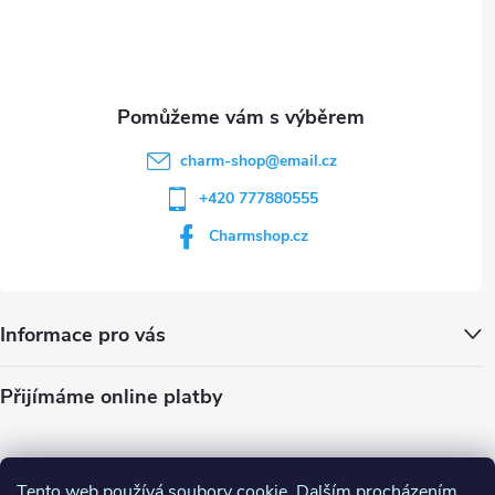
i
í
s
u
charm-shop
@
email.cz
+420 777880555
Charmshop.cz
Informace pro vás
Přijímáme online platby
Tento web používá soubory cookie. Dalším procházením