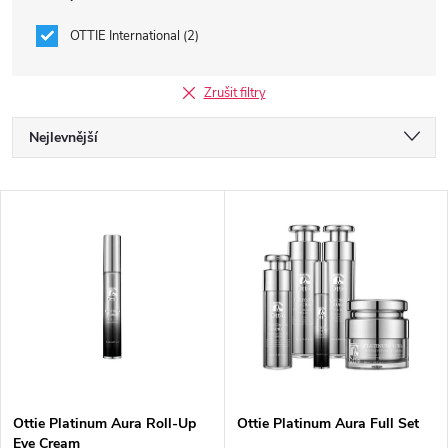
OTTIE International
2
Zrušit filtry
Ř
Nejlevnější
a
Nejdražší
V
Nejprodávanější
z
ý
Abecedně
e
p
n
i
í
s
p
Ottie Platinum Aura Roll-Up
Ottie Platinum Aura Full Set
Eye Cream