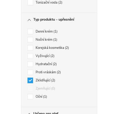
Tonizační voda
2
Typ produktu - upřesnění
Denní krém
1
Noční krém
1
Korejská kosmetika
2
Vyživující
2
Hydratační
2
Proti vráskám
2
Zklidňující
2
Zjemňující
0
Oční
1
Určeno pro pleť