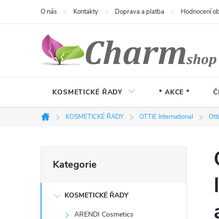
Přejít
O nás
Kontakty
Doprava a platba
Hodnocení o
na
obsah
KOSMETICKÉ ŘADY
* AKCE *
Č
KOSMETICKÉ ŘADY
OTTIE International
Ott
Domů
P
Přeskočit
Kategorie
kategorie
o
KOSMETICKÉ ŘADY
s
ARENDI Cosmetics