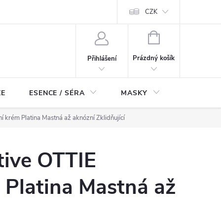
ch údajů
Odstoupení od smlouvy
CZK
NÁKUPNÍ
KOŠÍK
Prázdný košík
Přihlášení
ZE
ESENCE / SÉRA
MASKY
KOSMETI
ní krém Platina Mastná až aknózní Zklidňující
tive OTTIE
 Platina Mastná až