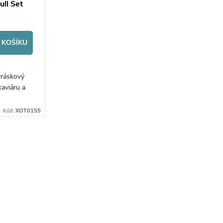
ull Set
 KOŠÍKU
vráskový
aviáru a
Kód:
XOT01S5