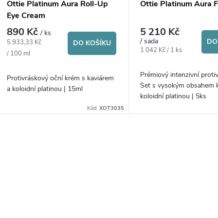
p
Ottie Platinum Aura Roll-Up
Ottie Platinum Aura F
o
Eye Cream
r
890 Kč
5 210 Kč
/ ks
d
/ sada
DO
Měrná
5 933,33 Kč
DO KOŠÍKU
o
Měrná
1 042 Kč / 1 ks
cena:
/ 100 ml
cena:
u
d
Prémiový intenzivní proti
Protivráskový oční krém s kaviárem
Set s vysokým obsahem k
k
a koloidní platinou | 15ml
koloidní platinou | 5ks
u
Kód:
XOT3035
t
k
ů
O
t
v
ů
á