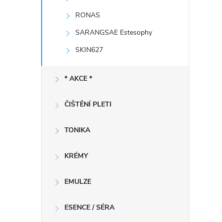
RONAS
SARANGSAE Estesophy
SKIN627
í
* AKCE *
r
ČIŠTĚNÍ PLETI
TONIKA
KRÉMY
EMULZE
ESENCE / SÉRA