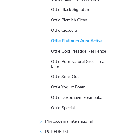
e
Ottie Black Signature
l
Ottie Blemish Clean
Ottie Cicacera
Ottie Platinum Aura Active
Ottie Gold Prestige Resilience
Ottie Pure Natural Green Tea
Line
Ottie Soak Out
Ottie Yogurt Foam
Ottie Dekorativní kosmetika
Ottie Special
l
Phytocosma International
PUREDERM