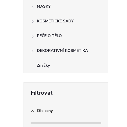
MASKY
i
KOSMETICKÉ SADY
PÉČE O TĚLO
DEKORATIVNÍ KOSMETIKA
Značky
Dle ceny