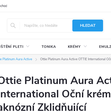
bchodu
Moje objednávka
Obchodní podmínky
Ochrana osobní
HLEDAT
IŠTĚNÍ PLETI
TONIKA
KRÉMY
EMUL
ie Platinum Aura Active
Ottie Platinum Aura Active OTTIE International Oč
Ottie Platinum Aura Ac
International Oční krém
aknózní Zklidňující