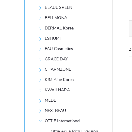
t
BEAUUGREEN
r
BELLMONA
DERMAL Korea
a
ESHUMI
n
FAU Cosmetics
2
GRACE DAY
n
CHARMZONE
í
KJM Aloe Korea
KWAILNARA
p
í
MEDB
i
a
NEXTBEAU
n
OTTIE International
Ottie Aqua Rich Hyaluron