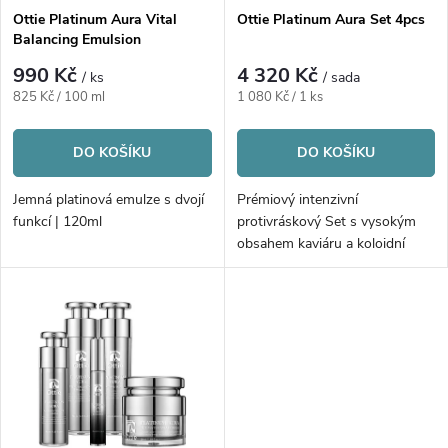
s
p
Ottie Platinum Aura Vital
Ottie Platinum Aura Set 4pcs
Balancing Emulsion
p
r
990 Kč
4 320 Kč
/ ks
/ sada
r
Měrná
Měrná
825 Kč / 100 ml
1 080 Kč / 1 ks
o
cena:
cena:
o
DO KOŠÍKU
DO KOŠÍKU
d
d
Jemná platinová emulze s dvojí
Prémiový intenzivní
u
funkcí | 120ml
protivráskový Set s vysokým
u
obsahem kaviáru a koloidní
platinou | 4ks
k
k
t
t
ů
ů