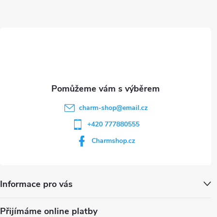
a
ý
t
p
i
í
s
u
charm-shop
@
email.cz
+420 777880555
Charmshop.cz
Informace pro vás
Přijímáme online platby