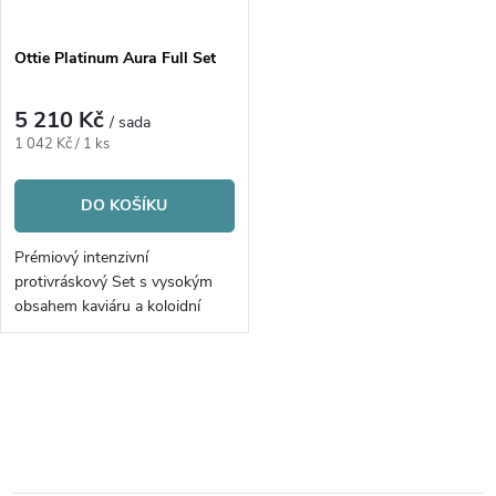
Ottie Platinum Aura Full Set
5 210 Kč
/ sada
Měrná
1 042 Kč / 1 ks
cena:
DO KOŠÍKU
Prémiový intenzivní
protivráskový Set s vysokým
obsahem kaviáru a koloidní
platinou | 5ks
O
v
l