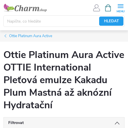
Přejít
NÁKUPNÍ
KOŠÍK
na
obsah
HLEDAT
Ottie Platinum Aura Active
Ottie Platinum Aura Active
OTTIE International
Pleťová emulze Kakadu
Plum Mastná až aknózní
Hydratační
Filtrovat