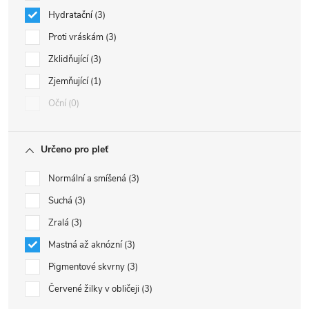
Hydratační
3
Proti vráskám
3
Zklidňující
3
Zjemňující
1
Oční
0
Určeno pro pleť
Normální a smíšená
3
Suchá
3
Zralá
3
Mastná až aknózní
3
Pigmentové skvrny
3
Červené žilky v obličeji
3