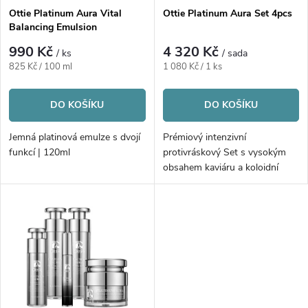
s
p
Ottie Platinum Aura Vital
Ottie Platinum Aura Set 4pcs
Balancing Emulsion
p
r
990 Kč
4 320 Kč
/ ks
/ sada
r
Měrná
Měrná
825 Kč / 100 ml
1 080 Kč / 1 ks
o
cena:
cena:
o
DO KOŠÍKU
DO KOŠÍKU
d
d
Jemná platinová emulze s dvojí
Prémiový intenzivní
u
funkcí | 120ml
protivráskový Set s vysokým
u
obsahem kaviáru a koloidní
platinou | 4ks
k
k
t
t
ů
ů