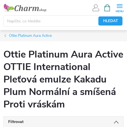
Přejít
NÁKUPNÍ
KOŠÍK
na
obsah
HLEDAT
Ottie Platinum Aura Active
Ottie Platinum Aura Active
OTTIE International
Pleťová emulze Kakadu
Plum Normální a smíšená
Proti vráskám
Filtrovat