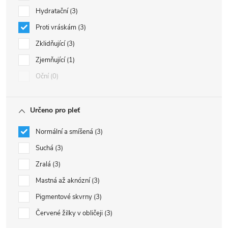
Hydratační
3
Proti vráskám
3
Zklidňující
3
Zjemňující
1
Oční
0
Určeno pro pleť
Normální a smíšená
3
Suchá
3
Zralá
3
Mastná až aknózní
3
Pigmentové skvrny
3
Červené žilky v obličeji
3