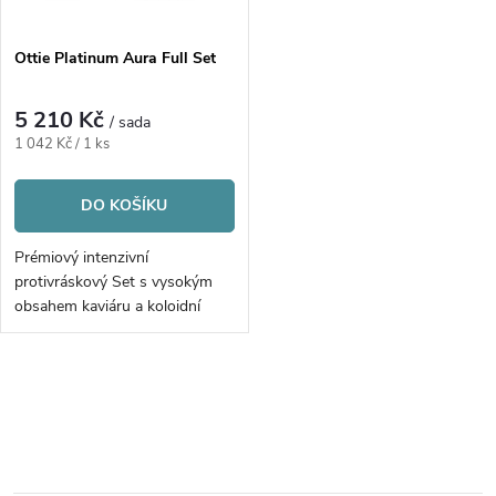
Ottie Platinum Aura Full Set
5 210 Kč
/ sada
Měrná
1 042 Kč / 1 ks
cena:
DO KOŠÍKU
Prémiový intenzivní
protivráskový Set s vysokým
obsahem kaviáru a koloidní
platinou | 5ks
O
v
l