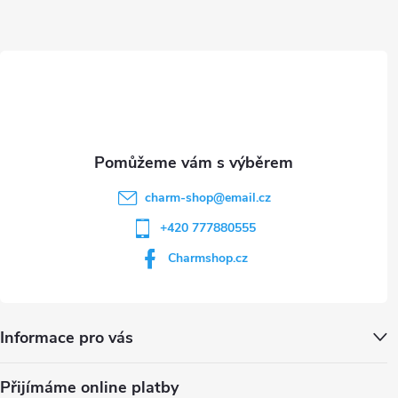
a
ý
t
p
i
í
s
u
charm-shop
@
email.cz
+420 777880555
Charmshop.cz
Informace pro vás
Přijímáme online platby