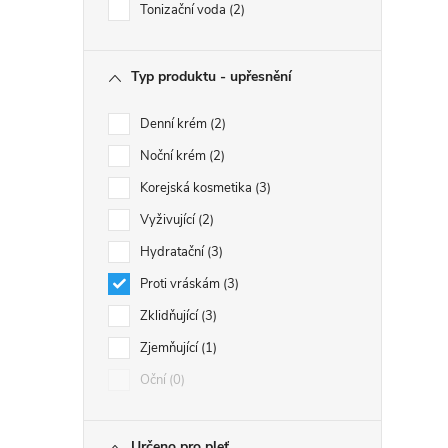
Tonizační voda
2
Typ produktu - upřesnění
Denní krém
2
Noční krém
2
Korejská kosmetika
3
Vyživující
2
Hydratační
3
Proti vráskám
3
Zklidňující
3
Zjemňující
1
Oční
0
Určeno pro pleť