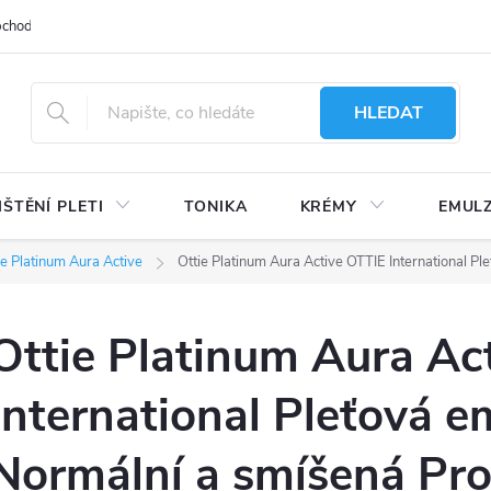
bchodu
Moje objednávka
Obchodní podmínky
Ochrana osobní
HLEDAT
IŠTĚNÍ PLETI
TONIKA
KRÉMY
EMUL
ie Platinum Aura Active
Ottie Platinum Aura Active OTTIE International P
Ottie Platinum Aura Ac
International Pleťová e
Normální a smíšená Pro