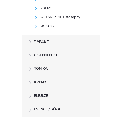
RONAS
SARANGSAE Estesophy
SKIN627
í
* AKCE *
r
ČIŠTĚNÍ PLETI
TONIKA
KRÉMY
EMULZE
ESENCE / SÉRA