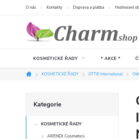
Přejít
O nás
Kontakty
Doprava a platba
Hodnocení o
na
obsah
KOSMETICKÉ ŘADY
* AKCE *
Č
KOSMETICKÉ ŘADY
OTTIE International
Ott
Domů
P
Přeskočit
Kategorie
kategorie
o
KOSMETICKÉ ŘADY
s
ARENDI Cosmetics