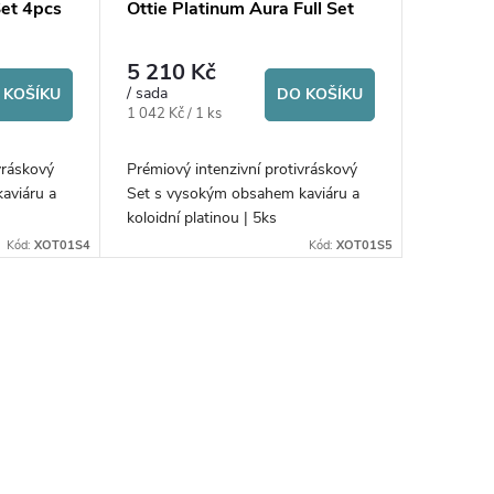
Set 4pcs
Ottie Platinum Aura Full Set
5 210 Kč
/ sada
 KOŠÍKU
DO KOŠÍKU
Měrná
1 042 Kč / 1 ks
cena:
vráskový
Prémiový intenzivní protivráskový
aviáru a
Set s vysokým obsahem kaviáru a
koloidní platinou | 5ks
Kód:
XOT01S4
Kód:
XOT01S5