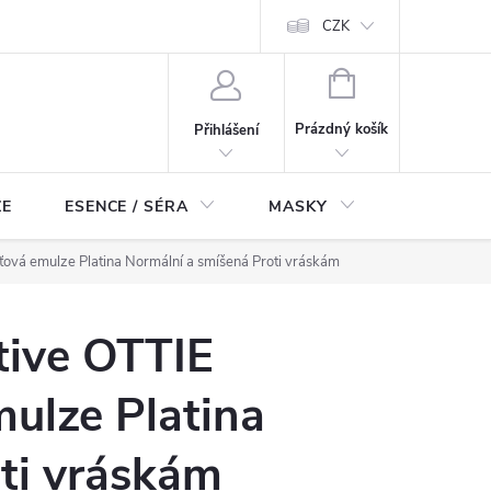
ch údajů
Odstoupení od smlouvy
CZK
NÁKUPNÍ
KOŠÍK
Prázdný košík
Přihlášení
ZE
ESENCE / SÉRA
MASKY
KOSMETI
leťová emulze Platina Normální a smíšená Proti vráskám
tive OTTIE
mulze Platina
ti vráskám