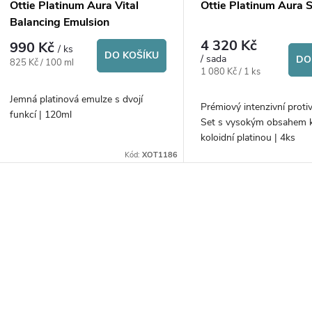
p
Ottie Platinum Aura Vital
Ottie Platinum Aura 
o
Balancing Emulsion
r
4 320 Kč
990 Kč
/ ks
d
DO KOŠÍKU
/ sada
DO
Měrná
825 Kč / 100 ml
o
Měrná
1 080 Kč / 1 ks
cena:
cena:
u
Jemná platinová emulze s dvojí
d
Prémiový intenzivní proti
funkcí | 120ml
Set s vysokým obsahem k
k
koloidní platinou | 4ks
u
Kód:
XOT1186
t
k
ů
O
t
v
ů
á