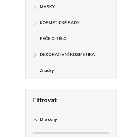
MASKY
i
KOSMETICKÉ SADY
PÉČE O TĚLO
DEKORATIVNÍ KOSMETIKA
Značky
Dle ceny