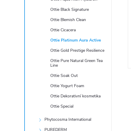
e
Ottie Black Signature
l
Ottie Blemish Clean
Ottie Cicacera
Ottie Platinum Aura Active
Ottie Gold Prestige Resilience
Ottie Pure Natural Green Tea
Line
Ottie Soak Out
Ottie Yogurt Foam
Ottie Dekorativní kosmetika
Ottie Special
l
Phytocosma International
PUREDERM