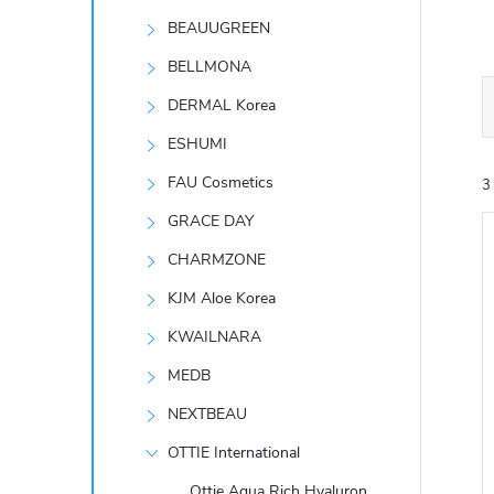
t
BEAUUGREEN
r
BELLMONA
DERMAL Korea
a
ESHUMI
n
FAU Cosmetics
3
GRACE DAY
n
CHARMZONE
í
KJM Aloe Korea
KWAILNARA
p
í
MEDB
i
a
NEXTBEAU
n
OTTIE International
Ottie Aqua Rich Hyaluron