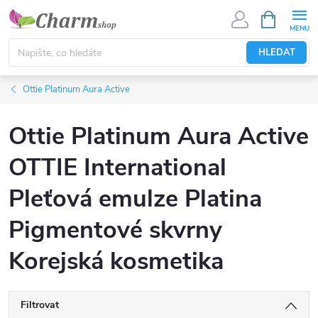
Přejít
NÁKUPNÍ
KOŠÍK
na
obsah
HLEDAT
Ottie Platinum Aura Active
Ottie Platinum Aura Active
OTTIE International
Pleťová emulze Platina
Pigmentové skvrny
Korejská kosmetika
Filtrovat