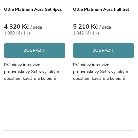
Ottie Platinum Aura Set 4pcs
Ottie Platinum Aura Full Set
4 320 Kč
5 210 Kč
/ sada
/ sada
Měrná
Měrná
1 080 Kč / 1 ks
1 042 Kč / 1 ks
cena:
cena:
ZOBRAZIT
ZOBRAZIT
Prémiový intenzivní
Prémiový intenzivní
protivráskový Set s vysokým
protivráskový Set s vysokým
obsahem kaviáru a koloidní
obsahem kaviáru a koloidní
platinou | 4ks
platinou | 5ks
O
v
l