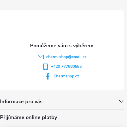
ý
t
p
i
í
s
u
charm-shop
@
email.cz
+420 777880555
Charmshop.cz
Informace pro vás
Přijímáme online platby