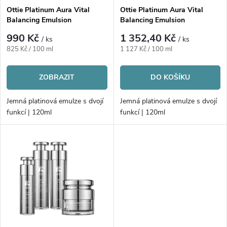
s
p
Ottie Platinum Aura Vital
Ottie Platinum Aura Vital
Balancing Emulsion
Balancing Emulsion
p
r
990 Kč
1 352,40 Kč
/ ks
/ ks
r
Měrná
Měrná
825 Kč / 100 ml
1 127 Kč / 100 ml
o
cena:
cena:
o
ZOBRAZIT
DO KOŠÍKU
d
d
Jemná platinová emulze s dvojí
Jemná platinová emulze s dvojí
u
funkcí | 120ml
funkcí | 120ml
u
k
k
t
t
ů
ů