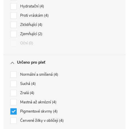
Hydratační
4
Proti vráskám
4
Zklidňující
4
Zjemňující
2
Oční
0
Určeno pro pleť
Normální a smíšená
4
Suchá
4
Zralá
4
Mastná až aknózní
4
Pigmentové skvrny
4
Červené žilky v obličeji
4