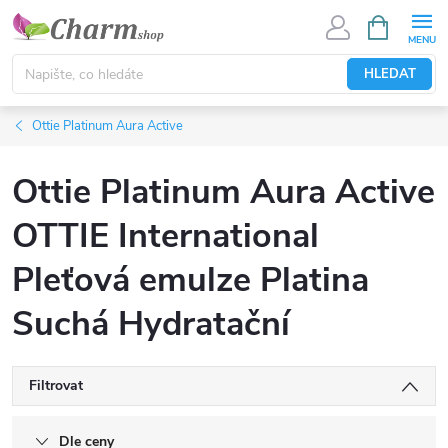
Přejít
NÁKUPNÍ
KOŠÍK
na
obsah
HLEDAT
Ottie Platinum Aura Active
Ottie Platinum Aura Active
OTTIE International
Pleťová emulze Platina
Suchá Hydratační
Filtrovat
Dle ceny