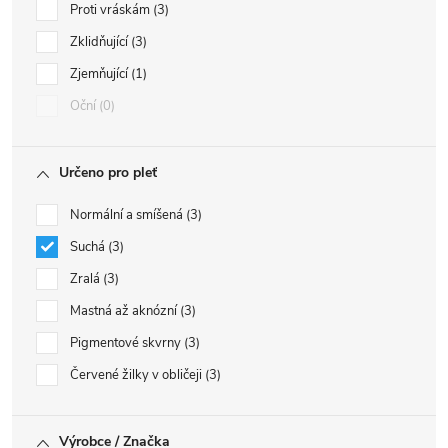
Proti vráskám
3
Zklidňující
3
Zjemňující
1
Oční
0
Určeno pro pleť
Normální a smíšená
3
Suchá
3
Zralá
3
Mastná až aknózní
3
Pigmentové skvrny
3
Červené žilky v obličeji
3
Výrobce / Značka