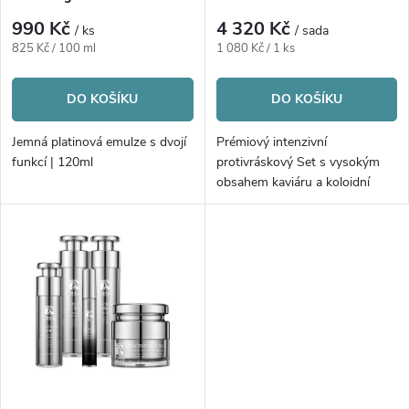
p
r
990 Kč
4 320 Kč
/ ks
/ sada
r
Měrná
Měrná
825 Kč / 100 ml
1 080 Kč / 1 ks
o
cena:
cena:
o
DO KOŠÍKU
DO KOŠÍKU
d
d
Jemná platinová emulze s dvojí
Prémiový intenzivní
u
funkcí | 120ml
protivráskový Set s vysokým
u
obsahem kaviáru a koloidní
platinou | 4ks
k
k
t
t
ů
ů