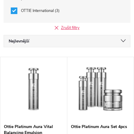
OTTIE International
3
Zrušit filtry
Ř
Nejlevnější
a
Nejdražší
V
Nejprodávanější
z
ý
Abecedně
e
p
n
i
í
s
p
Ottie Platinum Aura Vital
Ottie Platinum Aura Set 4pcs
Balancing Emulsion