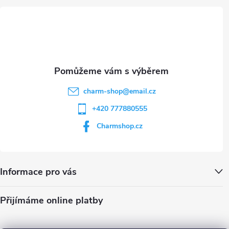
t
p
i
í
s
u
charm-shop
@
email.cz
+420 777880555
Charmshop.cz
Informace pro vás
Přijímáme online platby