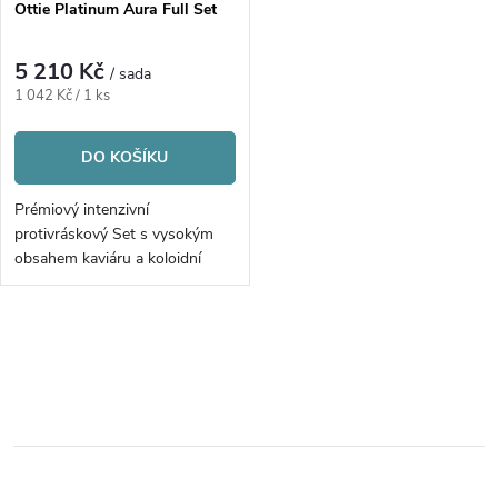
Ottie Platinum Aura Full Set
5 210 Kč
/ sada
Měrná
1 042 Kč / 1 ks
cena:
DO KOŠÍKU
Prémiový intenzivní
protivráskový Set s vysokým
obsahem kaviáru a koloidní
platinou | 5ks
O
v
l
á