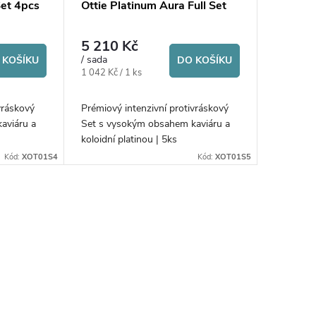
Set 4pcs
Ottie Platinum Aura Full Set
5 210 Kč
/ sada
 KOŠÍKU
DO KOŠÍKU
Měrná
1 042 Kč / 1 ks
cena:
vráskový
Prémiový intenzivní protivráskový
aviáru a
Set s vysokým obsahem kaviáru a
koloidní platinou | 5ks
Kód:
XOT01S4
Kód:
XOT01S5