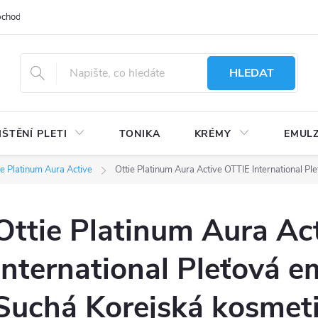
bchodu
Moje objednávka
Obchodní podmínky
Ochrana osobní
HLEDAT
IŠTĚNÍ PLETI
TONIKA
KRÉMY
EMUL
ie Platinum Aura Active
Ottie Platinum Aura Active OTTIE International P
Ottie Platinum Aura Ac
International Pleťová e
Suchá Korejská kosmet