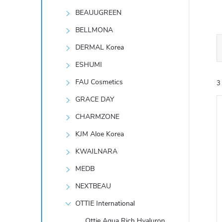
t
BEAUUGREEN
r
BELLMONA
DERMAL Korea
a
ESHUMI
n
FAU Cosmetics
3
GRACE DAY
n
CHARMZONE
í
KJM Aloe Korea
KWAILNARA
p
í
MEDB
i
a
NEXTBEAU
n
OTTIE International
Ottie Aqua Rich Hyaluron