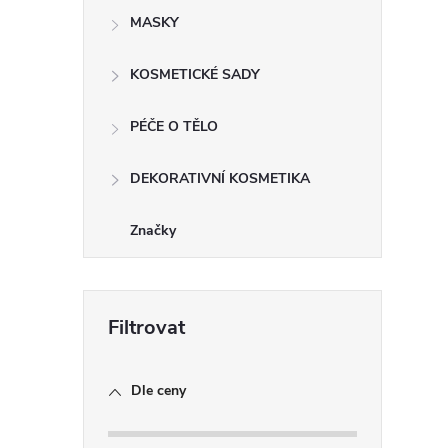
MASKY
i
KOSMETICKÉ SADY
PÉČE O TĚLO
DEKORATIVNÍ KOSMETIKA
Značky
Dle ceny