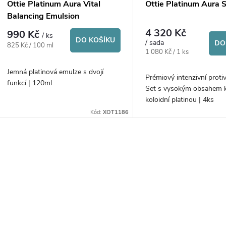
p
Ottie Platinum Aura Vital
Ottie Platinum Aura 
o
Balancing Emulsion
r
4 320 Kč
990 Kč
/ ks
d
DO KOŠÍKU
/ sada
DO
Měrná
825 Kč / 100 ml
o
Měrná
1 080 Kč / 1 ks
cena:
cena:
u
Jemná platinová emulze s dvojí
d
Prémiový intenzivní proti
funkcí | 120ml
Set s vysokým obsahem k
k
koloidní platinou | 4ks
u
Kód:
XOT1186
t
k
ů
O
t
v
ů
á