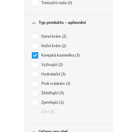
Tonizační voda
3
Typ produktu - upřesnění
Denní krém
2
Noční krém
2
Korejská kosmetika
3
Vyživující
2
Hydratační
3
Proti vráskám
3
Zklidňující
3
Zjemňující
1
Oční
0
Určeno pro pleť