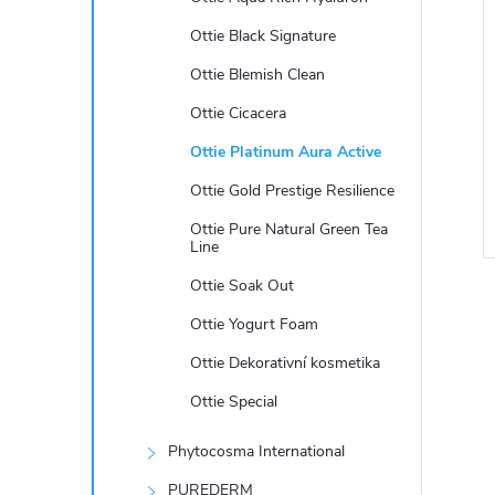
e
Ottie Black Signature
l
Ottie Blemish Clean
Ottie Cicacera
Ottie Platinum Aura Active
Ottie Gold Prestige Resilience
Ottie Pure Natural Green Tea
Line
Ottie Soak Out
Ottie Yogurt Foam
Ottie Dekorativní kosmetika
Ottie Special
l
Phytocosma International
PUREDERM