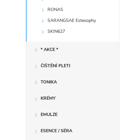
RONAS
SARANGSAE Estesophy
SKIN627
í
* AKCE *
r
ČIŠTĚNÍ PLETI
TONIKA
KRÉMY
EMULZE
ESENCE / SÉRA