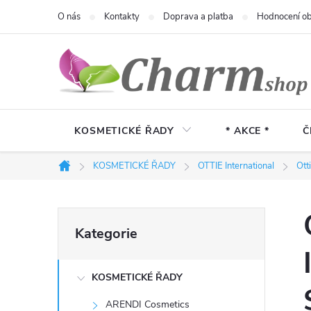
Přejít
O nás
Kontakty
Doprava a platba
Hodnocení o
na
obsah
KOSMETICKÉ ŘADY
* AKCE *
Č
KOSMETICKÉ ŘADY
OTTIE International
Ott
Domů
P
Přeskočit
Kategorie
kategorie
o
KOSMETICKÉ ŘADY
s
ARENDI Cosmetics