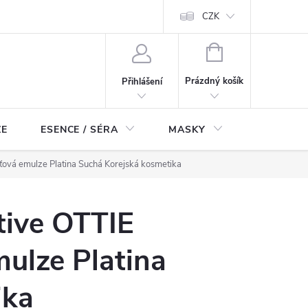
ch údajů
Odstoupení od smlouvy
CZK
NÁKUPNÍ
KOŠÍK
Prázdný košík
Přihlášení
ZE
ESENCE / SÉRA
MASKY
KOSMETI
leťová emulze Platina Suchá Korejská kosmetika
tive OTTIE
mulze Platina
ika