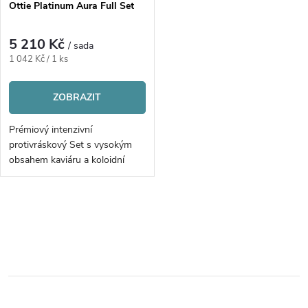
Ottie Platinum Aura Full Set
5 210 Kč
/ sada
Měrná
1 042 Kč / 1 ks
cena:
ZOBRAZIT
Prémiový intenzivní
protivráskový Set s vysokým
obsahem kaviáru a koloidní
platinou | 5ks
O
v
l
á