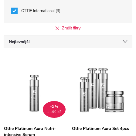
OTTIE International
3
Zrušit filtry
Ř
Nejlevnější
a
Nejdražší
V
Nejprodávanější
z
ý
Abecedně
e
p
n
i
–2 %
1 190 Kč
í
s
p
Ottie Platinum Aura Nutri-
Ottie Platinum Aura Set 4pcs
intensive Serum