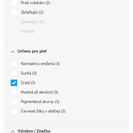
Proti vráskám
2
Zklidňující
2
Zjemňující
0
Oční
0
Určeno pro pleť
Normální a smíšená
3
Suchá
3
Zralá
3
Mastná až aknózní
3
Pigmentové skvrny
3
Červené žilky v obličeji
3
Výrobce / Značka