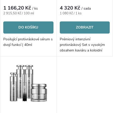
p
r
1 166,20 Kč
4 320 Kč
/ ks
/ sada
r
Měrná
Měrná
2 915,50 Kč / 100 ml
1 080 Kč / 1 ks
o
cena:
cena:
o
DO KOŠÍKU
ZOBRAZIT
d
d
Posilující protivráskové sérum s
Prémiový intenzivní
u
dvojí funkcí | 40ml
protivráskový Set s vysokým
u
obsahem kaviáru a koloidní
platinou | 4ks
k
k
t
t
ů
ů