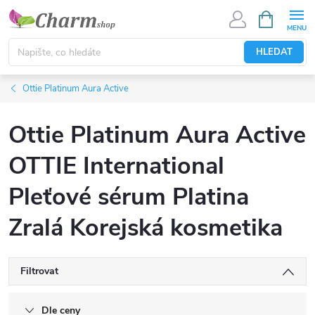
Přejít
NÁKUPNÍ
KOŠÍK
na
obsah
HLEDAT
Ottie Platinum Aura Active
Ottie Platinum Aura Active
OTTIE International
Pleťové sérum Platina
Zralá Korejská kosmetika
Filtrovat
Dle ceny