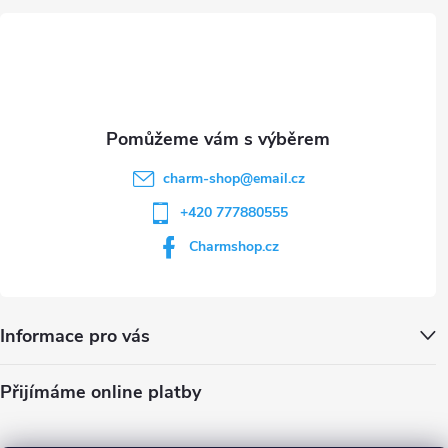
t
p
i
í
s
u
charm-shop
@
email.cz
+420 777880555
Charmshop.cz
Informace pro vás
Přijímáme online platby