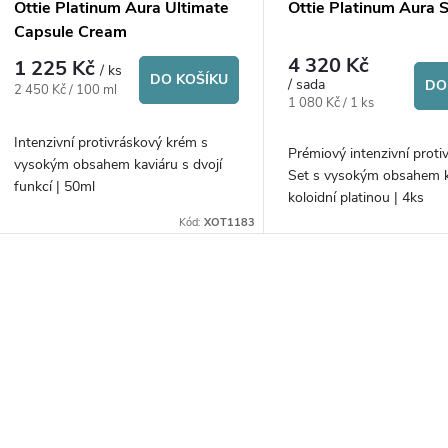
p
Ottie Platinum Aura Ultimate
Ottie Platinum Aura 
o
Capsule Cream
r
4 320 Kč
1 225 Kč
/ ks
d
DO KOŠÍKU
/ sada
DO
Měrná
2 450 Kč / 100 ml
o
Měrná
1 080 Kč / 1 ks
cena:
cena:
u
Intenzivní protivráskový krém s
d
Prémiový intenzivní proti
vysokým obsahem kaviáru s dvojí
Set s vysokým obsahem k
k
funkcí | 50ml
koloidní platinou | 4ks
u
Kód:
XOT1183
t
k
ů
O
t
v
ů
á