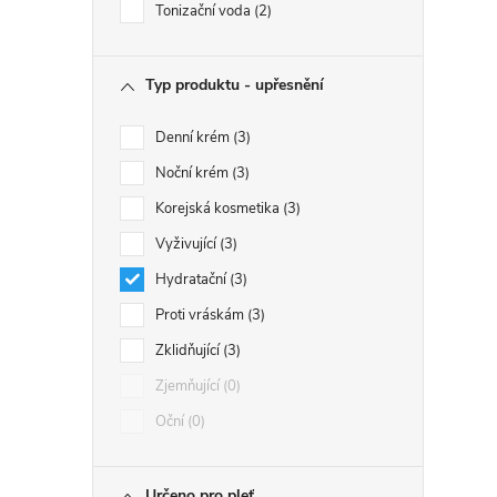
Tonizační voda
2
Typ produktu - upřesnění
Denní krém
3
Noční krém
3
Korejská kosmetika
3
Vyživující
3
Hydratační
3
Proti vráskám
3
Zklidňující
3
Zjemňující
0
Oční
0
Určeno pro pleť