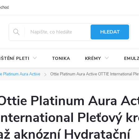
bchodu
Moje objednávka
Obchodní podmínky
Ochrana osobní
HLEDAT
IŠTĚNÍ PLETI
TONIKA
KRÉMY
EMUL
ie Platinum Aura Active
Ottie Platinum Aura Active OTTIE International P
Ottie Platinum Aura Ac
International Pleťový k
až aknózní Hydratační