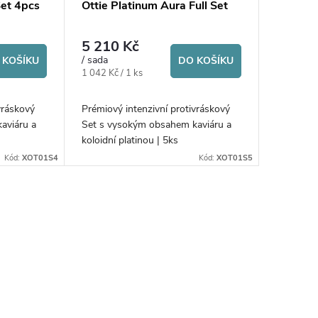
Set 4pcs
Ottie Platinum Aura Full Set
5 210 Kč
/ sada
 KOŠÍKU
DO KOŠÍKU
Měrná
1 042 Kč / 1 ks
cena:
vráskový
Prémiový intenzivní protivráskový
aviáru a
Set s vysokým obsahem kaviáru a
koloidní platinou | 5ks
Kód:
XOT01S4
Kód:
XOT01S5