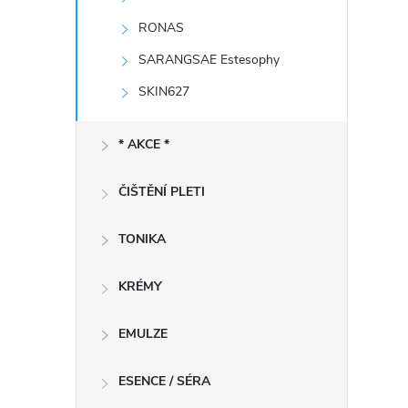
RONAS
SARANGSAE Estesophy
SKIN627
í
* AKCE *
r
ČIŠTĚNÍ PLETI
TONIKA
KRÉMY
EMULZE
ESENCE / SÉRA