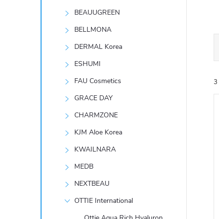
t
BEAUUGREEN
r
BELLMONA
DERMAL Korea
a
ESHUMI
n
FAU Cosmetics
3
GRACE DAY
n
CHARMZONE
í
KJM Aloe Korea
KWAILNARA
p
í
MEDB
i
a
NEXTBEAU
n
OTTIE International
Ottie Aqua Rich Hyaluron