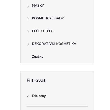
MASKY
i
KOSMETICKÉ SADY
PÉČE O TĚLO
DEKORATIVNÍ KOSMETIKA
Značky
Dle ceny