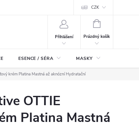
ch údajů
Odstoupení od smlouvy
CZK
NÁKUPNÍ
KOŠÍK
Prázdný košík
Přihlášení
ZE
ESENCE / SÉRA
MASKY
KOSMETI
leťový krém Platina Mastná až aknózní Hydratační
tive OTTIE
rém Platina Mastná