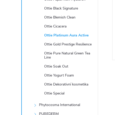
e
Ottie Black Signature
l
Ottie Blemish Clean
Ottie Cicacera
Ottie Platinum Aura Active
Ottie Gold Prestige Resilience
Ottie Pure Natural Green Tea
Line
Ottie Soak Out
Ottie Yogurt Foam
Ottie Dekorativní kosmetika
Ottie Special
l
Phytocosma International
PUREDERM