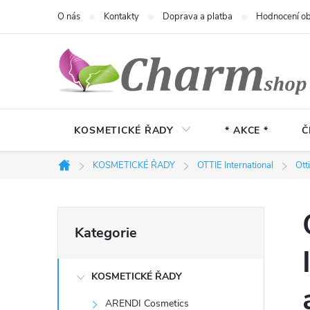
Přejít
O nás
Kontakty
Doprava a platba
Hodnocení o
na
obsah
KOSMETICKÉ ŘADY
* AKCE *
Č
KOSMETICKÉ ŘADY
OTTIE International
Ott
Domů
P
Přeskočit
Kategorie
kategorie
o
KOSMETICKÉ ŘADY
s
ARENDI Cosmetics